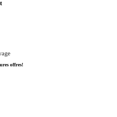
t
oyage
ures offres!