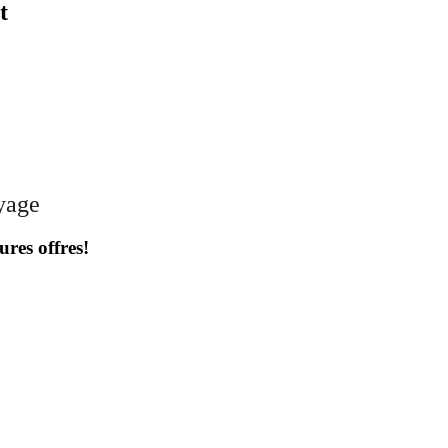
t
oyage
ures offres!