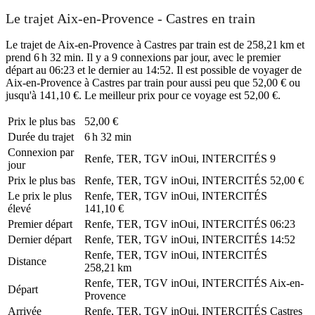
Le trajet Aix-en-Provence - Castres en train
Le trajet de Aix-en-Provence à Castres par train est de 258,21 km et
prend 6 h 32 min. Il y a 9 connexions par jour, avec le premier
départ au 06:23 et le dernier au 14:52. Il est possible de voyager de
Aix-en-Provence à Castres par train pour aussi peu que 52,00 € ou
jusqu'à 141,10 €. Le meilleur prix pour ce voyage est 52,00 €.
Prix ​​le plus bas
52,00 €
Durée du trajet
6 h 32 min
Connexion par
Renfe, TER, TGV inOui, INTERCITÉS
9
jour
Prix ​​le plus bas
Renfe, TER, TGV inOui, INTERCITÉS
52,00 €
Le prix le plus
Renfe, TER, TGV inOui, INTERCITÉS
élevé
141,10 €
Premier départ
Renfe, TER, TGV inOui, INTERCITÉS
06:23
Dernier départ
Renfe, TER, TGV inOui, INTERCITÉS
14:52
Renfe, TER, TGV inOui, INTERCITÉS
Distance
258,21 km
Renfe, TER, TGV inOui, INTERCITÉS
Aix-en-
Départ
Provence
Arrivée
Renfe, TER, TGV inOui, INTERCITÉS
Castres