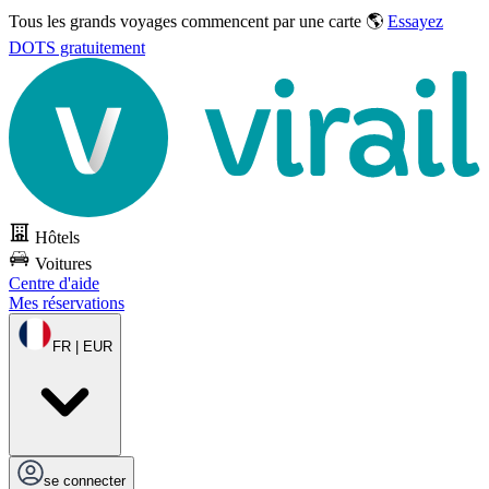
Tous les grands voyages commencent par une carte 🌎
Essayez
DOTS gratuitement
Hôtels
Voitures
Centre d'aide
Mes réservations
FR | EUR
se connecter