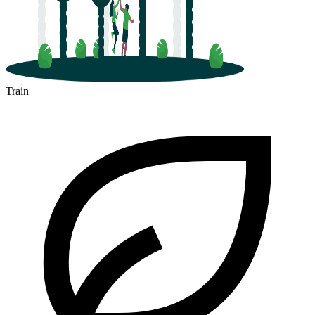
Train