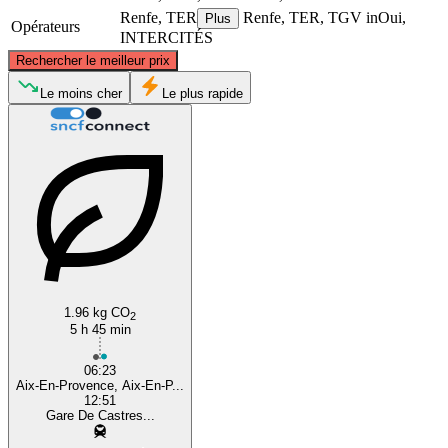
Renfe, TER
Renfe, TER, TGV inOui,
Plus
Opérateurs
INTERCITÉS
©
CARTO
, ©
OpenStreetMap
contributors
Rechercher le meilleur prix
Le moins cher
Le plus rapide
Castres
Aix-en-Provence
1.96 kg CO
2
5 h 45 min
06:23
Aix-En-Provence, Aix-En-P...
12:51
Gare De Castres...