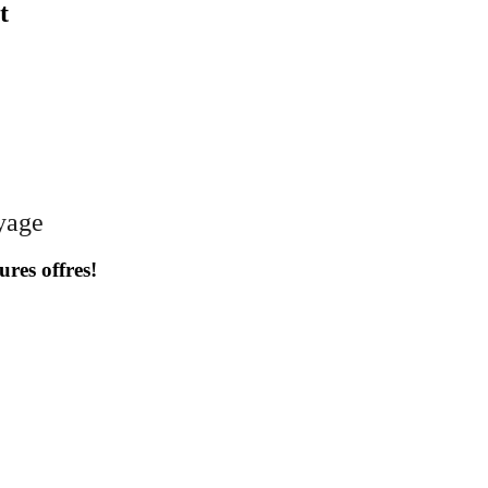
t
oyage
ures offres!