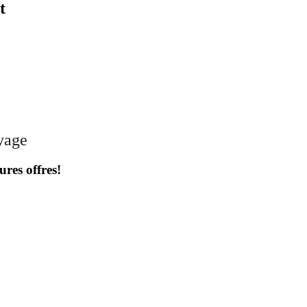
t
oyage
ures offres!