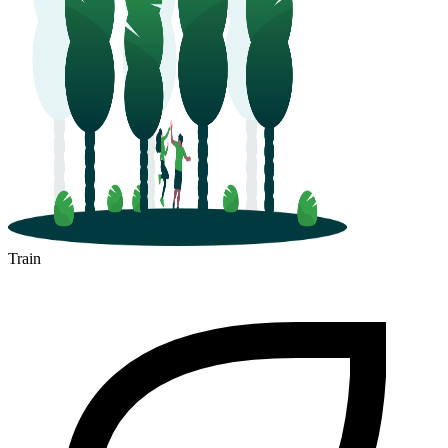
Train