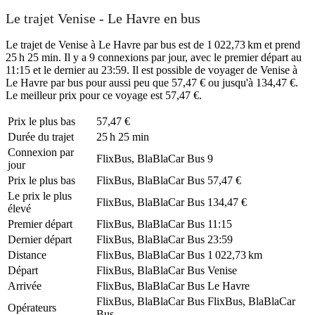
Le trajet Venise - Le Havre en bus
Le trajet de Venise à Le Havre par bus est de 1 022,73 km et prend
25 h 25 min. Il y a 9 connexions par jour, avec le premier départ au
11:15 et le dernier au 23:59. Il est possible de voyager de Venise à
Le Havre par bus pour aussi peu que 57,47 € ou jusqu'à 134,47 €.
Le meilleur prix pour ce voyage est 57,47 €.
Prix ​​le plus bas
57,47 €
Durée du trajet
25 h 25 min
Connexion par
FlixBus, BlaBlaCar Bus
9
jour
Prix ​​le plus bas
FlixBus, BlaBlaCar Bus
57,47 €
Le prix le plus
FlixBus, BlaBlaCar Bus
134,47 €
élevé
Premier départ
FlixBus, BlaBlaCar Bus
11:15
Dernier départ
FlixBus, BlaBlaCar Bus
23:59
Distance
FlixBus, BlaBlaCar Bus
1 022,73 km
Départ
FlixBus, BlaBlaCar Bus
Venise
Arrivée
FlixBus, BlaBlaCar Bus
Le Havre
FlixBus, BlaBlaCar Bus
FlixBus, BlaBlaCar
Opérateurs
Bus