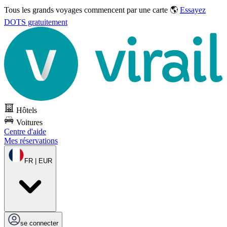
Tous les grands voyages commencent par une carte 🌎
Essayez
DOTS gratuitement
Hôtels
Voitures
Centre d'aide
Mes réservations
FR | EUR
se connecter