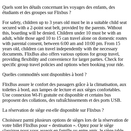
Quels sont les détails concernant les voyages des enfants, des
étudiants et des groupes sur Flixbus ?
For safety, children up to 3 years old must be in a suitable child seat
secured with a 2-point seat belt, provided by the parents. Without
this, boarding will be denied. Children under 10 must be with an
adult, while those aged 10 to 15 can travel alone on domestic routes
with parental consent, between 6:00 am and 10:00 pm. From 15
years old, children can travel independently with the necessary
documents. FlixBus also offers various options for group travel,
providing flexibility and convenience for larger parties. Check for
specific group travel policies and options when booking your ride.
Quelles commodités sont disponibles à bord ?
FlixBus assure le confort des passagers grâce à la climatisation, aux
toilettes à bord, aux lampes de lecture et aux sièges confortables.
Une connexion Wi-Fi gratuite est disponible et certains bus
proposent des collations, des rafraîchissements et des ports USB.
La réservation de siège est-elle disponible sur Flixbus ?
Choisissez parmi plusieurs options de sièges lors de la réservation de
votre billet FlixBus pour « destination ». Optez pour le siège
classique pour vous asseoir en famille ou entre amis, le siège table