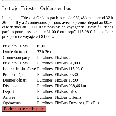
Le trajet Trieste - Orléans en bus
Le trajet de Trieste à Orléans par bus est de 938,46 km et prend 32 h
26 min. Il y a 2 connexions par jour, avec le premier départ au 00:30
et le dernier au 13:00. Il est possible de voyager de Trieste à Orléans
par bus pour aussi peu que 81,00 € ou jusqu'à 115,98 €. Le meilleur
prix pour ce voyage est 81,00 €.
Prix ​​le plus bas
81,00 €
Durée du trajet
32 h 26 min
Connexion par jour
Eurolines, FlixBus
2
Prix ​​le plus bas
Eurolines, FlixBus
81,00 €
Le prix le plus élevé
Eurolines, FlixBus
115,98 €
Premier départ
Eurolines, FlixBus
00:30
Dernier départ
Eurolines, FlixBus
13:00
Distance
Eurolines, FlixBus
938,46 km
Départ
Eurolines, FlixBus
Trieste
Arrivée
Eurolines, FlixBus
Orléans
Opérateurs
Eurolines, FlixBus
Eurolines, FlixBus
©
CARTO
, ©
OpenStreetMap
contributors
Rechercher le meilleur prix