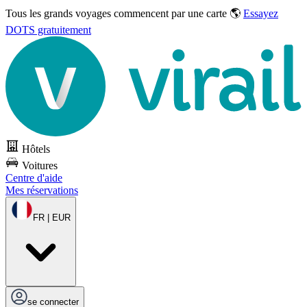
Tous les grands voyages commencent par une carte 🌎
Essayez
DOTS gratuitement
Hôtels
Voitures
Centre d'aide
Mes réservations
FR | EUR
se connecter