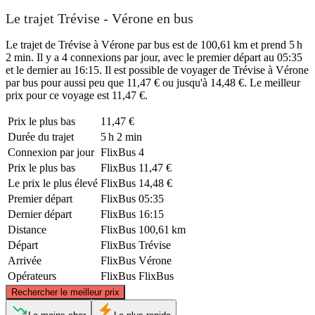
Le trajet Trévise - Vérone en bus
Le trajet de Trévise à Vérone par bus est de 100,61 km et prend 5 h
2 min. Il y a 4 connexions par jour, avec le premier départ au 05:35
et le dernier au 16:15. Il est possible de voyager de Trévise à Vérone
par bus pour aussi peu que 11,47 € ou jusqu'à 14,48 €. Le meilleur
prix pour ce voyage est 11,47 €.
Prix ​​le plus bas
11,47 €
Durée du trajet
5 h 2 min
Connexion par jour
FlixBus
4
Prix ​​le plus bas
FlixBus
11,47 €
Le prix le plus élevé
FlixBus
14,48 €
Premier départ
FlixBus
05:35
Dernier départ
FlixBus
16:15
Distance
FlixBus
100,61 km
Départ
FlixBus
Trévise
Arrivée
FlixBus
Vérone
Opérateurs
FlixBus
FlixBus
©
CARTO
, ©
OpenStreetMap
contributors
Rechercher le meilleur prix