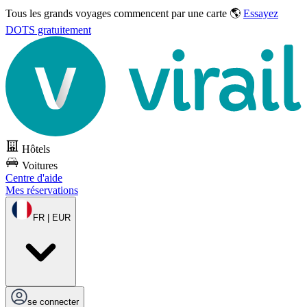
Tous les grands voyages commencent par une carte 🌎
Essayez
DOTS gratuitement
Hôtels
Voitures
Centre d'aide
Mes réservations
FR | EUR
se connecter