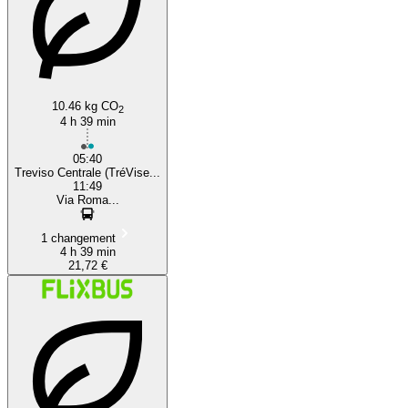
10.46 kg CO
2
4 h 39 min
05:40
Treviso Centrale (TréVise...
11:49
Via Roma...
1 changement
4 h 39 min
21,72 €