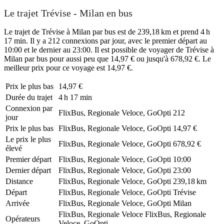
Le trajet Trévise - Milan en bus
Le trajet de Trévise à Milan par bus est de 239,18 km et prend 4 h
17 min. Il y a 212 connexions par jour, avec le premier départ au
10:00 et le dernier au 23:00. Il est possible de voyager de Trévise à
Milan par bus pour aussi peu que 14,97 € ou jusqu'à 678,92 €. Le
meilleur prix pour ce voyage est 14,97 €.
Prix ​​le plus bas
14,97 €
Durée du trajet
4 h 17 min
Connexion par
FlixBus, Regionale Veloce, GoOpti
212
jour
Prix ​​le plus bas
FlixBus, Regionale Veloce, GoOpti
14,97 €
Le prix le plus
FlixBus, Regionale Veloce, GoOpti
678,92 €
élevé
Premier départ
FlixBus, Regionale Veloce, GoOpti
10:00
Dernier départ
FlixBus, Regionale Veloce, GoOpti
23:00
Distance
FlixBus, Regionale Veloce, GoOpti
239,18 km
Départ
FlixBus, Regionale Veloce, GoOpti
Trévise
Arrivée
FlixBus, Regionale Veloce, GoOpti
Milan
FlixBus, Regionale Veloce
FlixBus, Regionale
Opérateurs
Veloce, GoOpti