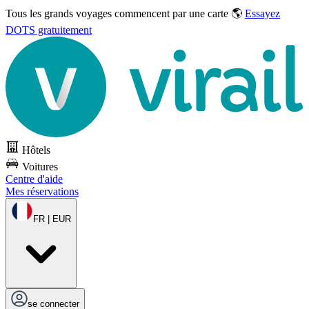
Tous les grands voyages commencent par une carte 🌎
Essayez
DOTS gratuitement
Hôtels
Voitures
Centre d'aide
Mes réservations
FR | EUR
se connecter