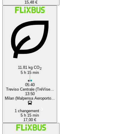
15,48 €
11.81 kg CO
2
5 h 15 min
05:40
Treviso Centrale (TréVise...
13:50
Milan (Malpensa Aeroporto...
1 changement
5 h 15 min
17,00 €