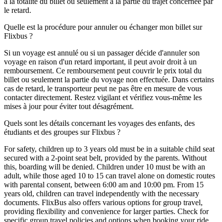
à la totalité du billet ou seulement à la partie du trajet concernée par
le retard.
Quelle est la procédure pour annuler ou échanger mon billet sur
Flixbus ?
Si un voyage est annulé ou si un passager décide d'annuler son
voyage en raison d'un retard important, il peut avoir droit à un
remboursement. Ce remboursement peut couvrir le prix total du
billet ou seulement la partie du voyage non effectuée. Dans certains
cas de retard, le transporteur peut ne pas être en mesure de vous
contacter directement. Restez vigilant et vérifiez vous-même les
mises à jour pour éviter tout désagrément.
Quels sont les détails concernant les voyages des enfants, des
étudiants et des groupes sur Flixbus ?
For safety, children up to 3 years old must be in a suitable child seat
secured with a 2-point seat belt, provided by the parents. Without
this, boarding will be denied. Children under 10 must be with an
adult, while those aged 10 to 15 can travel alone on domestic routes
with parental consent, between 6:00 am and 10:00 pm. From 15
years old, children can travel independently with the necessary
documents. FlixBus also offers various options for group travel,
providing flexibility and convenience for larger parties. Check for
specific group travel policies and options when booking your ride.