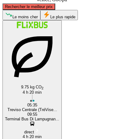
©
CARTO
, ©
OpenStreetMap
contributors
Rechercher le meilleur prix
Le moins cher
Le plus rapide
Treviso
Milan
9.75 kg CO
2
4 h 20 min
05:35
Treviso Centrale (TréVise...
09:55
Terminal Bus Di Lampugnan...
direct
4 h 20 min