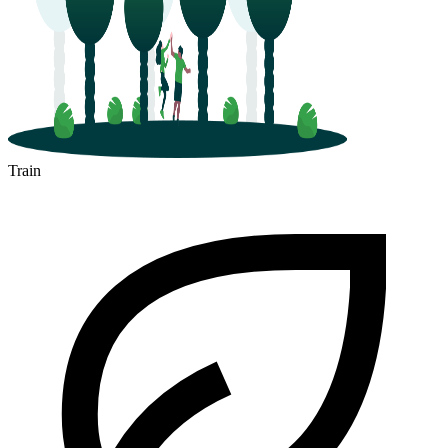
Train