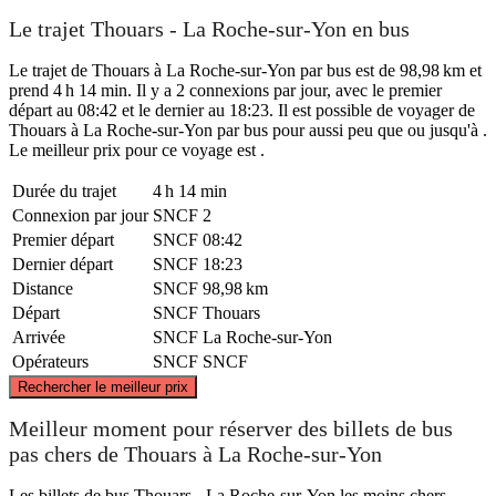
Le trajet Thouars - La Roche-sur-Yon en bus
Le trajet de Thouars à La Roche-sur-Yon par bus est de 98,98 km et
prend 4 h 14 min. Il y a 2 connexions par jour, avec le premier
départ au 08:42 et le dernier au 18:23. Il est possible de voyager de
Thouars à La Roche-sur-Yon par bus pour aussi peu que ou jusqu'à .
Le meilleur prix pour ce voyage est .
Durée du trajet
4 h 14 min
Connexion par jour
SNCF
2
Premier départ
SNCF
08:42
Dernier départ
SNCF
18:23
Distance
SNCF
98,98 km
Départ
SNCF
Thouars
Arrivée
SNCF
La Roche-sur-Yon
Opérateurs
SNCF
SNCF
©
CARTO
, ©
OpenStreetMap
contributors
Rechercher le meilleur prix
Meilleur moment pour réserver des billets de bus
pas chers de Thouars à La Roche-sur-Yon
Thouars
Les billets de bus Thouars - La Roche-sur-Yon les moins chers