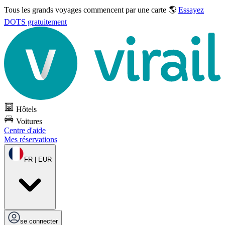
Tous les grands voyages commencent par une carte 🌎
Essayez
DOTS gratuitement
Hôtels
Voitures
Centre d'aide
Mes réservations
FR | EUR
se connecter