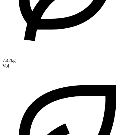
7.42kg
Vol