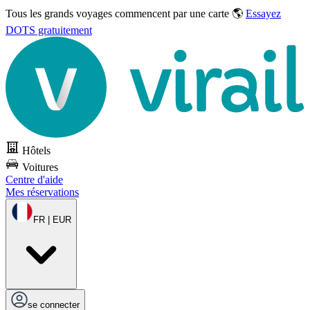
Tous les grands voyages commencent par une carte 🌎
Essayez
DOTS gratuitement
Hôtels
Voitures
Centre d'aide
Mes réservations
FR | EUR
se connecter