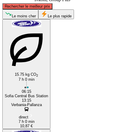
©
CARTO
, ©
OpenStreetMap
contributors
Rechercher le meilleur prix
Le moins cher
Le plus rapide
Silistra
Sofia
15.75 kg CO
2
7 h 0 min
06:15
Sofia Central Bus Station
13:15
Verbania-Pallanza
direct
7 h 0 min
10,87 €