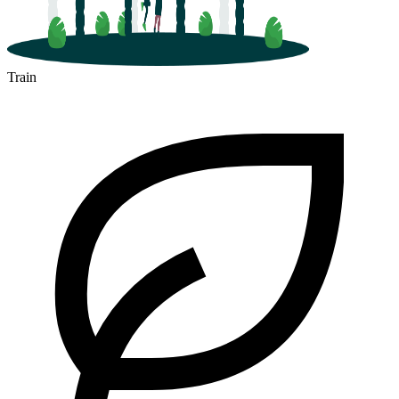
Train