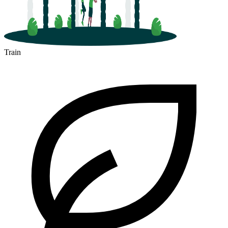
Train