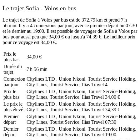
Le trajet Sofia - Volos en bus
Le trajet de Sofia à Volos par bus est de 372,79 km et prend 7 h
56 min. Il y a 4 connexions par jour, avec le premier départ au 07:30
et le dernier au 19:00. Il est possible de voyager de Sofia à Volos par
bus pour aussi peu que 34,00 € ou jusqu'à 74,39 €. Le meilleur prix
pour ce voyage est 34,00 €.
Prix ​​le
34,00 €
plus bas
Durée du
7 h 56 min
trajet
Connexion
Citylines LTD , Union Ivkoni, Tourist Service Holding,
par jour
City Lines, Tourist Service, Ilias Travel
4
Prix ​​le
Citylines LTD , Union Ivkoni, Tourist Service Holding,
plus bas
City Lines, Tourist Service, Ilias Travel
34,00 €
Le prix le
Citylines LTD , Union Ivkoni, Tourist Service Holding,
plus élevé
City Lines, Tourist Service, Ilias Travel
74,39 €
Premier
Citylines LTD , Union Ivkoni, Tourist Service Holding,
départ
City Lines, Tourist Service, Ilias Travel
07:30
Dernier
Citylines LTD , Union Ivkoni, Tourist Service Holding,
départ
City Lines, Tourist Service, Ilias Travel
19:00