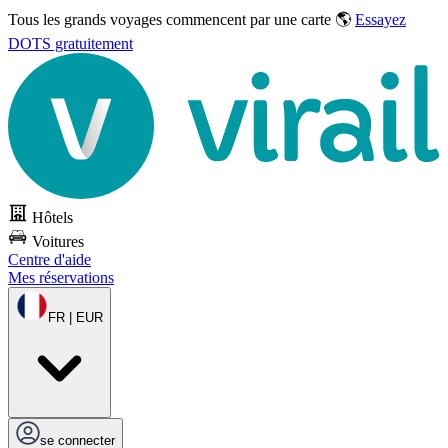
Tous les grands voyages commencent par une carte 🌎
Essayez
DOTS gratuitement
Hôtels
Voitures
Centre d'aide
Mes réservations
FR | EUR
se connecter