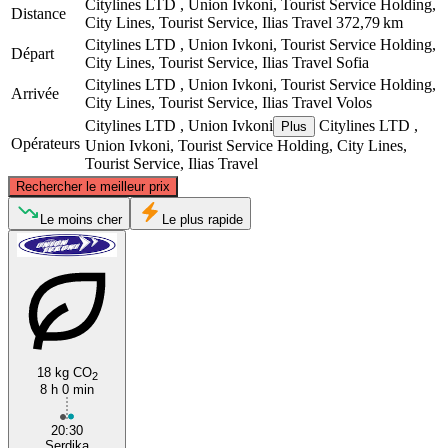
Citylines LTD , Union Ivkoni, Tourist Service Holding,
Distance
City Lines, Tourist Service, Ilias Travel
372,79 km
Citylines LTD , Union Ivkoni, Tourist Service Holding,
Départ
City Lines, Tourist Service, Ilias Travel
Sofia
Citylines LTD , Union Ivkoni, Tourist Service Holding,
Arrivée
City Lines, Tourist Service, Ilias Travel
Volos
Citylines LTD , Union Ivkoni
Citylines LTD ,
Plus
Opérateurs
Union Ivkoni, Tourist Service Holding, City Lines,
Tourist Service, Ilias Travel
©
CARTO
, ©
OpenStreetMap
contributors
Rechercher le meilleur prix
Sofia
Le moins cher
Le plus rapide
18 kg CO
2
8 h 0 min
Volos
20:30
Serdika