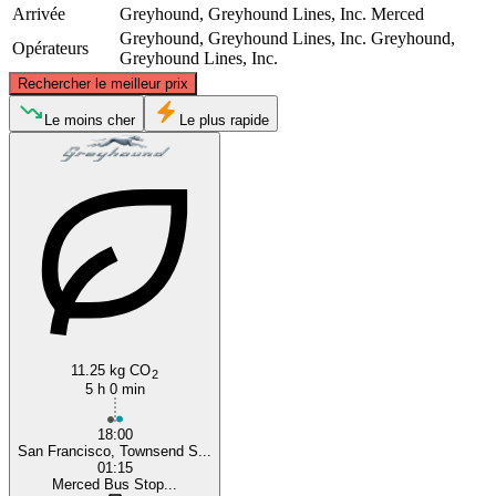
Arrivée
Greyhound, Greyhound Lines, Inc.
Merced
Greyhound, Greyhound Lines, Inc.
Greyhound,
Opérateurs
Greyhound Lines, Inc.
©
CARTO
, ©
OpenStreetMap
contributors
Rechercher le meilleur prix
Le moins cher
Le plus rapide
San Francisco, CA
Merced, CA
11.25 kg CO
2
5 h 0 min
18:00
San Francisco, Townsend S...
01:15
Merced Bus Stop...