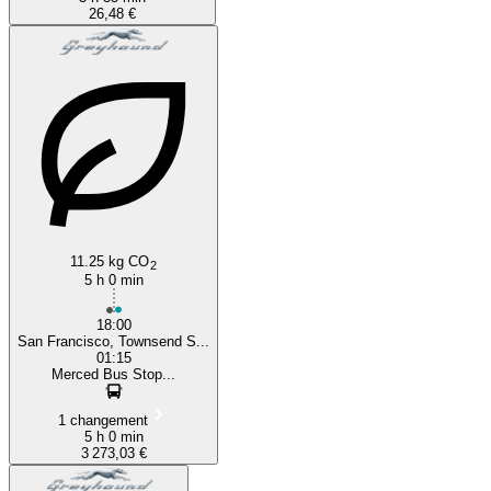
26,48 €
11.25 kg CO
2
5 h 0 min
18:00
San Francisco, Townsend S...
01:15
Merced Bus Stop...
1 changement
5 h 0 min
3 273,03 €