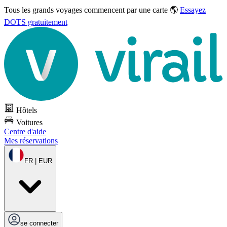
Tous les grands voyages commencent par une carte 🌎
Essayez
DOTS gratuitement
Hôtels
Voitures
Centre d'aide
Mes réservations
FR | EUR
se connecter