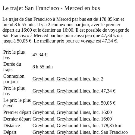
Le trajet San Francisco - Merced en bus
Le trajet de San Francisco à Merced par bus est de 178,85 km et
prend 8 h 55 min. Il y a 2 connexions par jour, avec le premier
départ au 16:00 et le dernier au 16:00. Il est possible de voyager de
San Francisco à Merced par bus pour aussi peu que 47,34 € ou
jusqu'à 50,05 €. Le meilleur prix pour ce voyage est 47,34 €.
Prix ​​le plus
47,34 €
bas
Durée du
8 h 55 min
trajet
Connexion
Greyhound, Greyhound Lines, Inc.
2
par jour
Prix ​​le plus
Greyhound, Greyhound Lines, Inc.
47,34 €
bas
Le prix le plus
Greyhound, Greyhound Lines, Inc.
50,05 €
élevé
Premier départ
Greyhound, Greyhound Lines, Inc.
16:00
Dernier départ
Greyhound, Greyhound Lines, Inc.
16:00
Distance
Greyhound, Greyhound Lines, Inc.
178,85 km
Départ
Greyhound, Greyhound Lines, Inc.
San Francisco