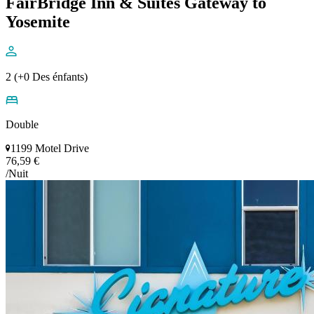
FairBridge Inn & Suites Gateway to
Yosemite
2 (+0 Des énfants)
Double
1199 Motel Drive
76,59 €
/Nuit