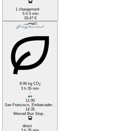
1 changement
5 h 0 min
19,47 €
8.06 kg CO
2
3 h 35 min
11:00
San Francisco, Embarcader...
14:35
Merced Bus Stop...
direct
3 h 35 min