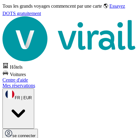
Tous les grands voyages commencent par une carte 🌎
Essayez
DOTS gratuitement
Hôtels
Voitures
Centre d'aide
Mes réservations
FR | EUR
se connecter