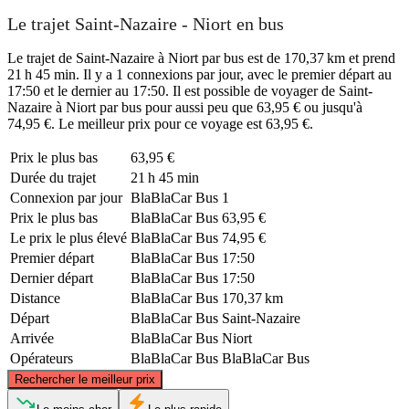
Le trajet Saint-Nazaire - Niort en bus
Le trajet de Saint-Nazaire à Niort par bus est de 170,37 km et prend
21 h 45 min. Il y a 1 connexions par jour, avec le premier départ au
17:50 et le dernier au 17:50. Il est possible de voyager de Saint-
Nazaire à Niort par bus pour aussi peu que 63,95 € ou jusqu'à
74,95 €. Le meilleur prix pour ce voyage est 63,95 €.
Prix ​​le plus bas
63,95 €
Durée du trajet
21 h 45 min
Connexion par jour
BlaBlaCar Bus
1
Prix ​​le plus bas
BlaBlaCar Bus
63,95 €
Le prix le plus élevé
BlaBlaCar Bus
74,95 €
Premier départ
BlaBlaCar Bus
17:50
Dernier départ
BlaBlaCar Bus
17:50
Distance
BlaBlaCar Bus
170,37 km
Départ
BlaBlaCar Bus
Saint-Nazaire
Arrivée
BlaBlaCar Bus
Niort
Opérateurs
BlaBlaCar Bus
BlaBlaCar Bus
©
CARTO
, ©
OpenStreetMap
contributors
Rechercher le meilleur prix
Saint-Nazaire