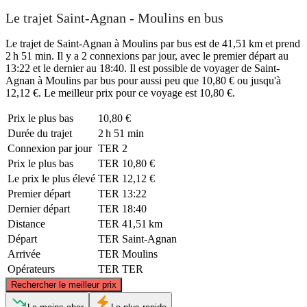
Le trajet Saint-Agnan - Moulins en bus
Le trajet de Saint-Agnan à Moulins par bus est de 41,51 km et prend
2 h 51 min. Il y a 2 connexions par jour, avec le premier départ au
13:22 et le dernier au 18:40. Il est possible de voyager de Saint-
Agnan à Moulins par bus pour aussi peu que 10,80 € ou jusqu'à
12,12 €. Le meilleur prix pour ce voyage est 10,80 €.
Prix ​​le plus bas
10,80 €
Durée du trajet
2 h 51 min
Connexion par jour
TER
2
Prix ​​le plus bas
TER
10,80 €
Le prix le plus élevé
TER
12,12 €
Premier départ
TER
13:22
Dernier départ
TER
18:40
Distance
TER
41,51 km
Départ
TER
Saint-Agnan
Arrivée
TER
Moulins
Opérateurs
TER
TER
©
CARTO
, ©
OpenStreetMap
contributors
Rechercher le meilleur prix