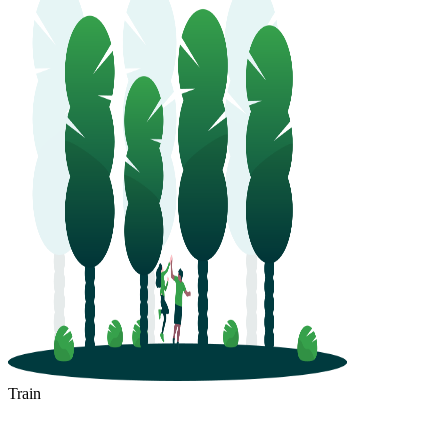
Train