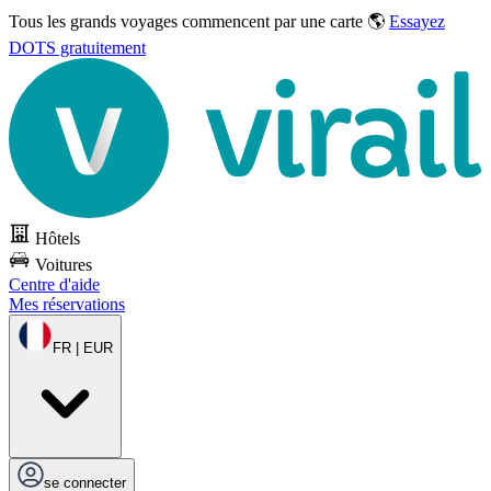
Tous les grands voyages commencent par une carte 🌎
Essayez
DOTS gratuitement
Hôtels
Voitures
Centre d'aide
Mes réservations
FR | EUR
se connecter