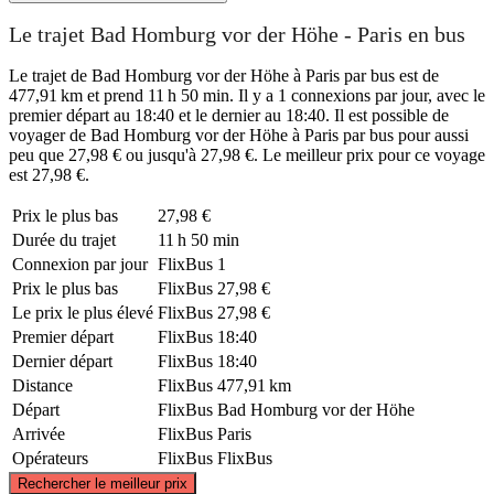
Le trajet Bad Homburg vor der Höhe - Paris en bus
Le trajet de Bad Homburg vor der Höhe à Paris par bus est de
477,91 km et prend 11 h 50 min. Il y a 1 connexions par jour, avec le
premier départ au 18:40 et le dernier au 18:40. Il est possible de
voyager de Bad Homburg vor der Höhe à Paris par bus pour aussi
peu que 27,98 € ou jusqu'à 27,98 €. Le meilleur prix pour ce voyage
est 27,98 €.
Prix ​​le plus bas
27,98 €
Durée du trajet
11 h 50 min
Connexion par jour
FlixBus
1
Prix ​​le plus bas
FlixBus
27,98 €
Le prix le plus élevé
FlixBus
27,98 €
Premier départ
FlixBus
18:40
Dernier départ
FlixBus
18:40
Distance
FlixBus
477,91 km
Départ
FlixBus
Bad Homburg vor der Höhe
Arrivée
FlixBus
Paris
Opérateurs
FlixBus
FlixBus
©
CARTO
, ©
OpenStreetMap
contributors
Rechercher le meilleur prix