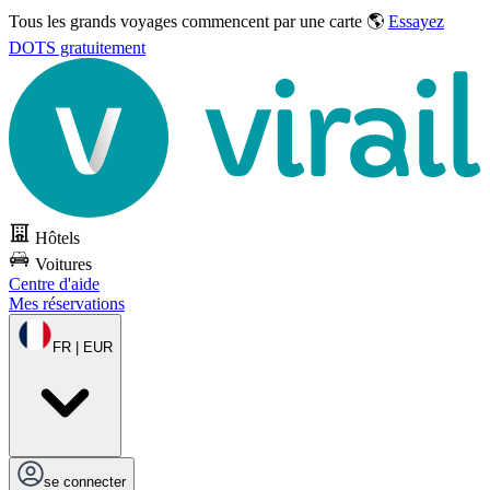
Tous les grands voyages commencent par une carte 🌎
Essayez
DOTS gratuitement
Hôtels
Voitures
Centre d'aide
Mes réservations
FR | EUR
se connecter