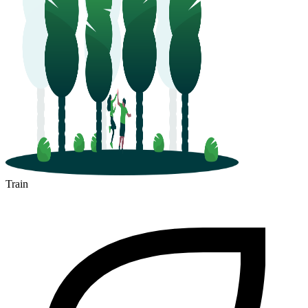
Train