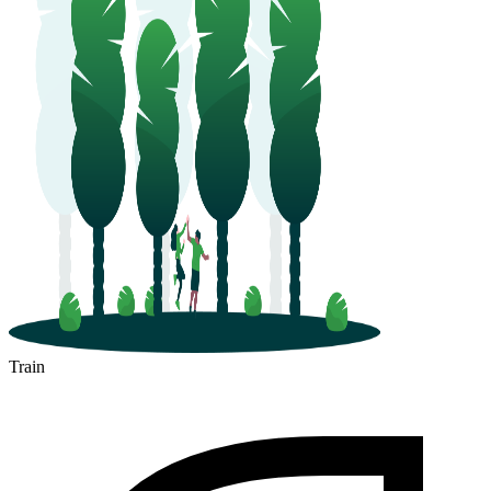
Train