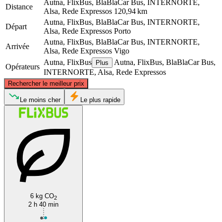
Autna, FlixBus, BlaBlaCar Bus, INTERNORTE,
Distance
Alsa, Rede Expressos
120,94 km
Autna, FlixBus, BlaBlaCar Bus, INTERNORTE,
Départ
Alsa, Rede Expressos
Porto
Autna, FlixBus, BlaBlaCar Bus, INTERNORTE,
Arrivée
Alsa, Rede Expressos
Vigo
Autna, FlixBus
Autna, FlixBus, BlaBlaCar Bus,
Plus
Opérateurs
INTERNORTE, Alsa, Rede Expressos
©
CARTO
, ©
OpenStreetMap
contributors
Rechercher le meilleur prix
Vigo
Le moins cher
Le plus rapide
6 kg CO
Porto
2
2 h 40 min