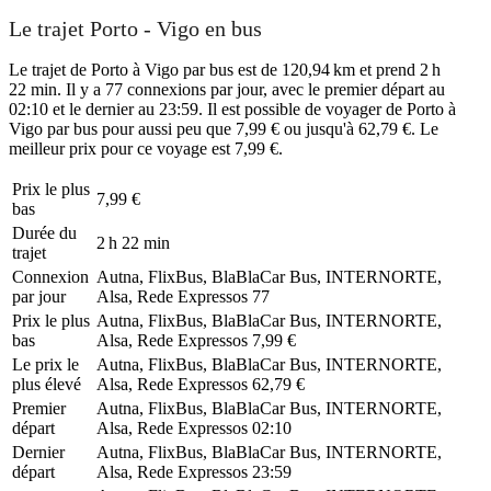
Le trajet Porto - Vigo en bus
Le trajet de Porto à Vigo par bus est de 120,94 km et prend 2 h
22 min. Il y a 77 connexions par jour, avec le premier départ au
02:10 et le dernier au 23:59. Il est possible de voyager de Porto à
Vigo par bus pour aussi peu que 7,99 € ou jusqu'à 62,79 €. Le
meilleur prix pour ce voyage est 7,99 €.
Prix ​​le plus
7,99 €
bas
Durée du
2 h 22 min
trajet
Connexion
Autna, FlixBus, BlaBlaCar Bus, INTERNORTE,
par jour
Alsa, Rede Expressos
77
Prix ​​le plus
Autna, FlixBus, BlaBlaCar Bus, INTERNORTE,
bas
Alsa, Rede Expressos
7,99 €
Le prix le
Autna, FlixBus, BlaBlaCar Bus, INTERNORTE,
plus élevé
Alsa, Rede Expressos
62,79 €
Premier
Autna, FlixBus, BlaBlaCar Bus, INTERNORTE,
départ
Alsa, Rede Expressos
02:10
Dernier
Autna, FlixBus, BlaBlaCar Bus, INTERNORTE,
départ
Alsa, Rede Expressos
23:59