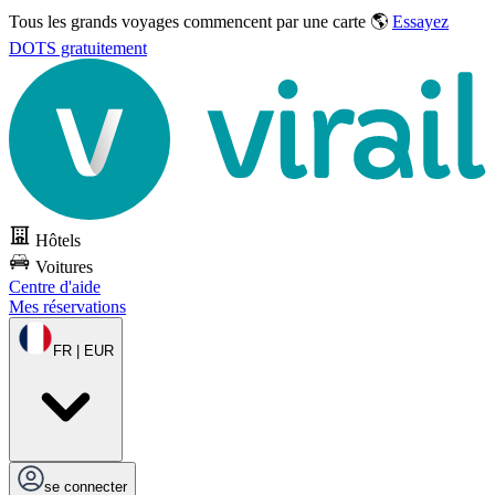
Tous les grands voyages commencent par une carte 🌎
Essayez
DOTS gratuitement
Hôtels
Voitures
Centre d'aide
Mes réservations
FR | EUR
se connecter