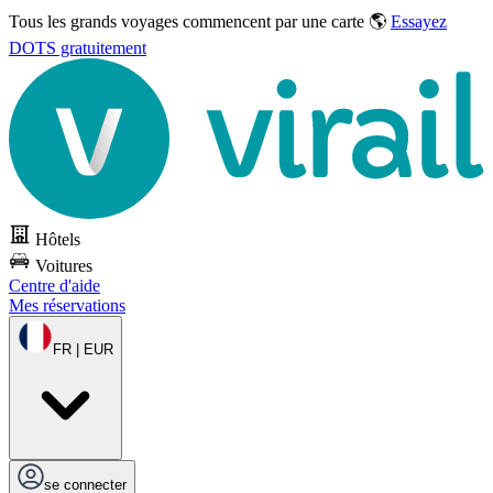
Tous les grands voyages commencent par une carte 🌎
Essayez
DOTS gratuitement
Hôtels
Voitures
Centre d'aide
Mes réservations
FR | EUR
se connecter