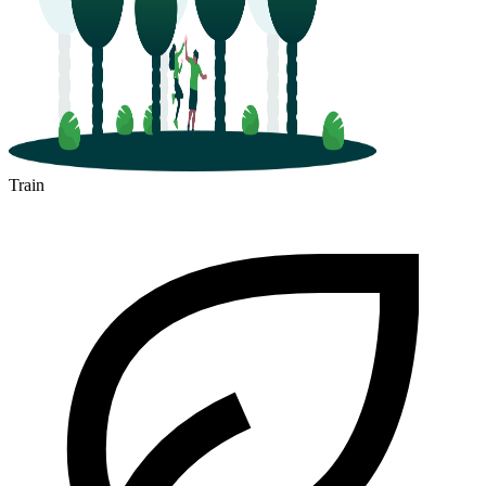
Train