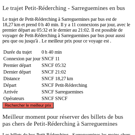
Le trajet Petit-Réderching - Sarreguemines en bus
Le trajet de Petit-Réderching à Sarreguemines par bus est de
18,27 km et prend 0 h 40 min. Il y a 11 connexions par jour, avec le
premier départ au 05:32 et le dernier au 21:02. Il est possible de
voyager de Petit-Réderching à Sarreguemines par bus pour aussi
peu que ou jusqu'à . Le meilleur prix pour ce voyage est .
Durée du trajet
0 h 40 min
Connexion par jour
SNCF
11
Premier départ
SNCF
05:32
Dernier départ
SNCF
21:02
Distance
SNCF
18,27 km
Départ
SNCF
Petit-Réderching
Arrivée
SNCF
Sarreguemines
Opérateurs
SNCF
SNCF
©
CARTO
, ©
OpenStreetMap
contributors
Rechercher le meilleur prix
Meilleur moment pour réserver des billets de bus
pas chers de Petit-Réderching à Sarreguemines
Sarreguemines
Les billets de bus Petit-Réderching - Sarreguemines les moins chers