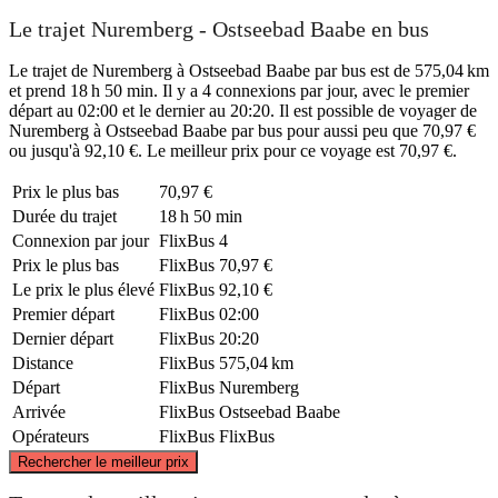
Le trajet Nuremberg - Ostseebad Baabe en bus
Le trajet de Nuremberg à Ostseebad Baabe par bus est de 575,04 km
et prend 18 h 50 min. Il y a 4 connexions par jour, avec le premier
départ au 02:00 et le dernier au 20:20. Il est possible de voyager de
Nuremberg à Ostseebad Baabe par bus pour aussi peu que 70,97 €
ou jusqu'à 92,10 €. Le meilleur prix pour ce voyage est 70,97 €.
Prix ​​le plus bas
70,97 €
Durée du trajet
18 h 50 min
Connexion par jour
FlixBus
4
Prix ​​le plus bas
FlixBus
70,97 €
Le prix le plus élevé
FlixBus
92,10 €
Premier départ
FlixBus
02:00
Dernier départ
FlixBus
20:20
Distance
FlixBus
575,04 km
Départ
FlixBus
Nuremberg
Arrivée
FlixBus
Ostseebad Baabe
Opérateurs
FlixBus
FlixBus
©
CARTO
, ©
OpenStreetMap
contributors
Rechercher le meilleur prix
Ostseebad Baabe