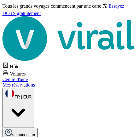
Tous les grands voyages commencent par une carte 🌎
Essayez
DOTS gratuitement
Hôtels
Voitures
Centre d'aide
Mes réservations
FR | EUR
se connecter