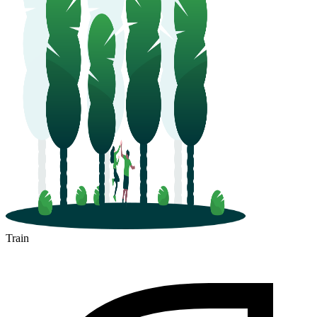
Train