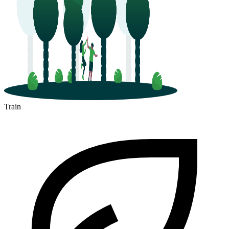
Train