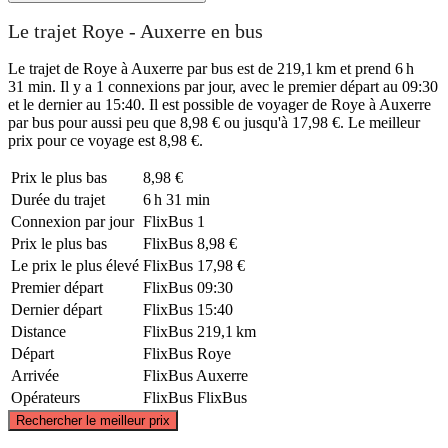
Le trajet Roye - Auxerre en bus
Le trajet de Roye à Auxerre par bus est de 219,1 km et prend 6 h
31 min. Il y a 1 connexions par jour, avec le premier départ au 09:30
et le dernier au 15:40. Il est possible de voyager de Roye à Auxerre
par bus pour aussi peu que 8,98 € ou jusqu'à 17,98 €. Le meilleur
prix pour ce voyage est 8,98 €.
Prix ​​le plus bas
8,98 €
Durée du trajet
6 h 31 min
Connexion par jour
FlixBus
1
Prix ​​le plus bas
FlixBus
8,98 €
Le prix le plus élevé
FlixBus
17,98 €
Premier départ
FlixBus
09:30
Dernier départ
FlixBus
15:40
Distance
FlixBus
219,1 km
Départ
FlixBus
Roye
Arrivée
FlixBus
Auxerre
Opérateurs
FlixBus
FlixBus
©
CARTO
, ©
OpenStreetMap
contributors
Rechercher le meilleur prix
Roye