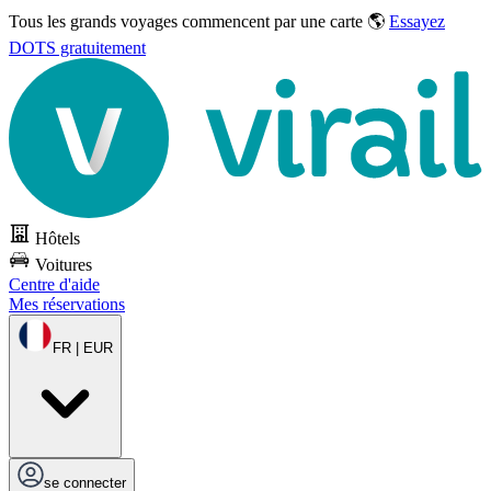
Tous les grands voyages commencent par une carte 🌎
Essayez
DOTS gratuitement
Hôtels
Voitures
Centre d'aide
Mes réservations
FR | EUR
se connecter