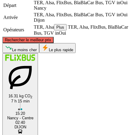
TER, Alsa, FlixBus, BlaBlaCar Bus, TGV inOui
Départ
Nancy
TER, Alsa, FlixBus, BlaBlaCar Bus, TGV inOui
Arrivée
Dijon
TER, Alsa
TER, Alsa, FlixBus, BlaBlaCar
Plus
Opérateurs
Bus, TGV inOui
©
CARTO
, ©
OpenStreetMap
contributors
Rechercher le meilleur prix
Nancy
Le moins cher
Le plus rapide
16.31 kg CO
2
7 h 15 min
Dijon
15:20
Nancy - Centre
02:40
DIJON