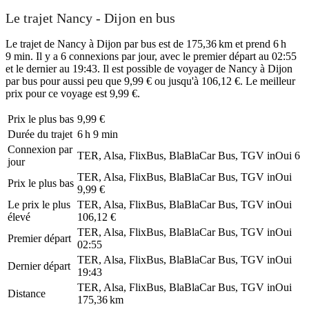
Le trajet Nancy - Dijon en bus
Le trajet de Nancy à Dijon par bus est de 175,36 km et prend 6 h
9 min. Il y a 6 connexions par jour, avec le premier départ au 02:55
et le dernier au 19:43. Il est possible de voyager de Nancy à Dijon
par bus pour aussi peu que 9,99 € ou jusqu'à 106,12 €. Le meilleur
prix pour ce voyage est 9,99 €.
Prix ​​le plus bas
9,99 €
Durée du trajet
6 h 9 min
Connexion par
TER, Alsa, FlixBus, BlaBlaCar Bus, TGV inOui
6
jour
TER, Alsa, FlixBus, BlaBlaCar Bus, TGV inOui
Prix ​​le plus bas
9,99 €
Le prix le plus
TER, Alsa, FlixBus, BlaBlaCar Bus, TGV inOui
élevé
106,12 €
TER, Alsa, FlixBus, BlaBlaCar Bus, TGV inOui
Premier départ
02:55
TER, Alsa, FlixBus, BlaBlaCar Bus, TGV inOui
Dernier départ
19:43
TER, Alsa, FlixBus, BlaBlaCar Bus, TGV inOui
Distance
175,36 km