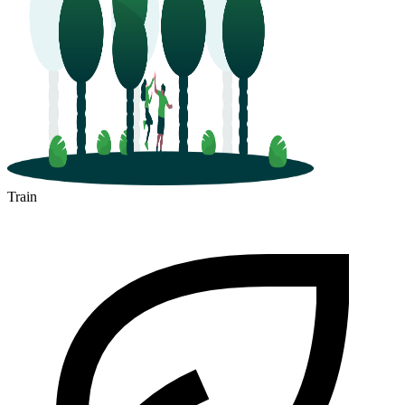
Train