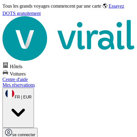
Tous les grands voyages commencent par une carte 🌎
Essayez
DOTS gratuitement
Hôtels
Voitures
Centre d'aide
Mes réservations
FR | EUR
se connecter