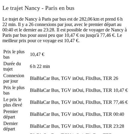
Le trajet Nancy - Paris en bus
Le trajet de Nancy à Paris par bus est de 282,06 km et prend 6 h
22 min. Il y a 26 connexions par jour, avec le premier départ au
00:40 et le dernier au 23:28. Il est possible de voyager de Nancy à
Paris par bus pour aussi peu que 10,47 € ou jusqu'à 77,46 €. Le
meilleur prix pour ce voyage est 10,47 €.
Prix ​​le plus
10,47 €
bas
Durée du
6 h 22 min
trajet
Connexion
BlaBlaCar Bus, TGV inOui, FlixBus, TER
26
par jour
Prix ​​le plus
BlaBlaCar Bus, TGV inOui, FlixBus, TER
10,47 €
bas
Le prix le
BlaBlaCar Bus, TGV inOui, FlixBus, TER
77,46 €
plus élevé
Premier
BlaBlaCar Bus, TGV inOui, FlixBus, TER
00:40
départ
Dernier
BlaBlaCar Bus, TGV inOui, FlixBus, TER
23:28
départ