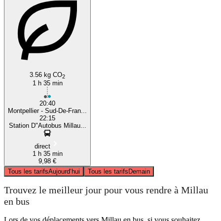
3.56 kg CO
2
1 h 35 min
20:40
Montpellier - Sud-De-Fran...
22:15
Station D"Autobus Millau...
direct
1 h 35 min
9,98 €
Tous les tarifs
Aujourd’hui
Tous les tarifs
Demain
Trouvez le meilleur jour pour vous rendre à Millau
en bus
Lors de vos déplacements vers Millau en bus, si vous souhaitez