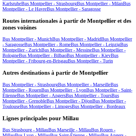
Karlsruhe
Bus Montpellier - Strasbourg
Bus Montpellier - Milan
Bus
Montpellier - Le Havre
Bus Montpellier - Saragosse
Routes internationales à partir de Montpellier et des
zones voisines
Bus Montpellier - Munich
Bus Montpellier - Madrid
Bus Montpellier
- Saragosse
Bus Montpellier - Rome
Bus Montpellier - Leipzig
Bus
Montpellier - Zurich
Bus Montpellier - Messine
Bus Montpellier -
Bologne
Bus Montpellier - Bilbao
Bus Montpellier - Kiev
Bus
Montpellier - Fribourg-en-Brisgau
Bus Montpellier - Turin
Autres destinations à partir de Montpellier
Bus Montpellier - Strasbourg
Bus Montpellier - Marseille
Bus
Montpellier - Rouen
Bus Montpellier - Lyon
Bus Montpellier - Saint-
Étienne
Bus Montpellier - Angers
Bus Montpellier - Tours
Bus
Montpellier - Grenoble
Bus Montpellier - Dijon
Bus Montpellier -
Toulouse
Bus Montpellier - Limoges
Bus Montpellier - Bordeaux
Lignes principales pour Millau
Bus Strasbourg - Millau
Bus Marseille - Millau
Bus Rouen -
Millau
Bus Lyon - Millau
Bus Saint-Étienne - Millau
Bus Angers -