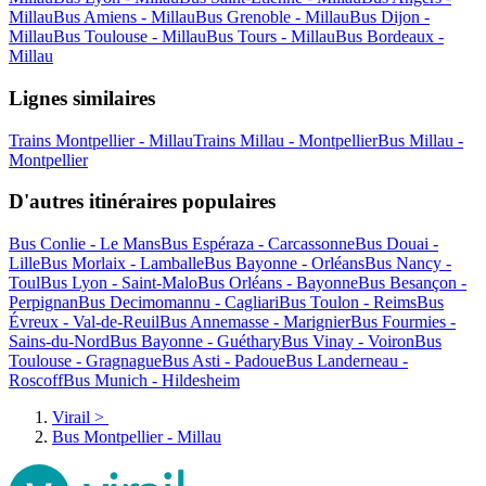
Millau
Bus Amiens - Millau
Bus Grenoble - Millau
Bus Dijon -
Millau
Bus Toulouse - Millau
Bus Tours - Millau
Bus Bordeaux -
Millau
Lignes similaires
Trains Montpellier - Millau
Trains Millau - Montpellier
Bus Millau -
Montpellier
D'autres itinéraires populaires
Bus Conlie - Le Mans
Bus Espéraza - Carcassonne
Bus Douai -
Lille
Bus Morlaix - Lamballe
Bus Bayonne - Orléans
Bus Nancy -
Toul
Bus Lyon - Saint-Malo
Bus Orléans - Bayonne
Bus Besançon -
Perpignan
Bus Decimomannu - Cagliari
Bus Toulon - Reims
Bus
Évreux - Val-de-Reuil
Bus Annemasse - Marignier
Bus Fourmies -
Sains-du-Nord
Bus Bayonne - Guéthary
Bus Vinay - Voiron
Bus
Toulouse - Gragnague
Bus Asti - Padoue
Bus Landerneau -
Roscoff
Bus Munich - Hildesheim
Virail
>
Bus Montpellier - Millau