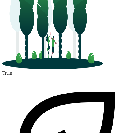
Train