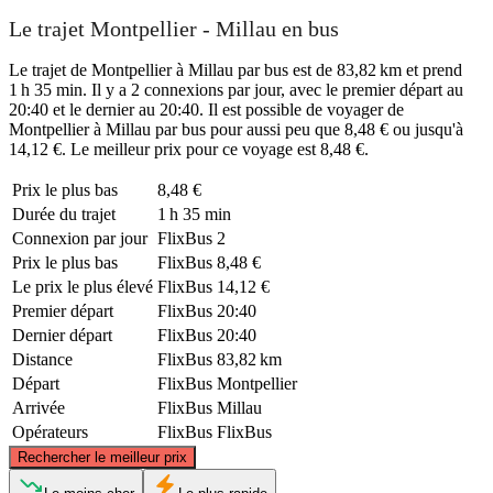
Le trajet Montpellier - Millau en bus
Le trajet de Montpellier à Millau par bus est de 83,82 km et prend
1 h 35 min. Il y a 2 connexions par jour, avec le premier départ au
20:40 et le dernier au 20:40. Il est possible de voyager de
Montpellier à Millau par bus pour aussi peu que 8,48 € ou jusqu'à
14,12 €. Le meilleur prix pour ce voyage est 8,48 €.
Prix ​​le plus bas
8,48 €
Durée du trajet
1 h 35 min
Connexion par jour
FlixBus
2
Prix ​​le plus bas
FlixBus
8,48 €
Le prix le plus élevé
FlixBus
14,12 €
Premier départ
FlixBus
20:40
Dernier départ
FlixBus
20:40
Distance
FlixBus
83,82 km
Départ
FlixBus
Montpellier
Arrivée
FlixBus
Millau
Opérateurs
FlixBus
FlixBus
©
CARTO
, ©
OpenStreetMap
contributors
Rechercher le meilleur prix
Millau