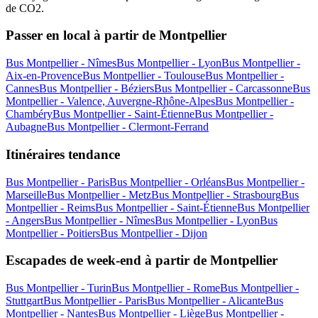
de CO2.
Passer en local à partir de Montpellier
Bus Montpellier - Nîmes
Bus Montpellier - Lyon
Bus Montpellier -
Aix-en-Provence
Bus Montpellier - Toulouse
Bus Montpellier -
Cannes
Bus Montpellier - Béziers
Bus Montpellier - Carcassonne
Bus
Montpellier - Valence, Auvergne-Rhône-Alpes
Bus Montpellier -
Chambéry
Bus Montpellier - Saint-Étienne
Bus Montpellier -
Aubagne
Bus Montpellier - Clermont-Ferrand
Itinéraires tendance
Bus Montpellier - Paris
Bus Montpellier - Orléans
Bus Montpellier -
Marseille
Bus Montpellier - Metz
Bus Montpellier - Strasbourg
Bus
Montpellier - Reims
Bus Montpellier - Saint-Étienne
Bus Montpellier
- Angers
Bus Montpellier - Nîmes
Bus Montpellier - Lyon
Bus
Montpellier - Poitiers
Bus Montpellier - Dijon
Escapades de week-end à partir de Montpellier
Bus Montpellier - Turin
Bus Montpellier - Rome
Bus Montpellier -
Stuttgart
Bus Montpellier - Paris
Bus Montpellier - Alicante
Bus
Montpellier - Nantes
Bus Montpellier - Liège
Bus Montpellier -