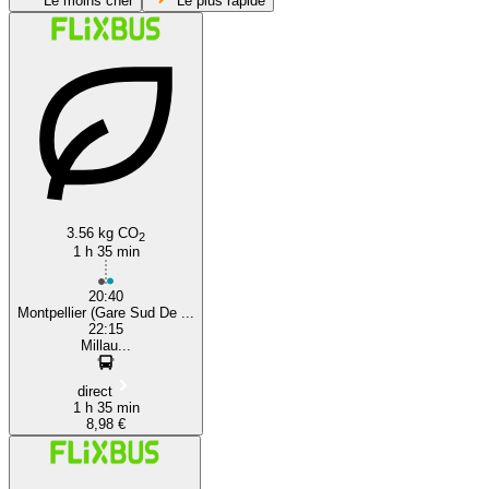
Le moins cher
Le plus rapide
Montpellier
3.56 kg CO
2
1 h 35 min
20:40
Montpellier (Gare Sud De ...
22:15
Millau...
direct
1 h 35 min
8,98 €