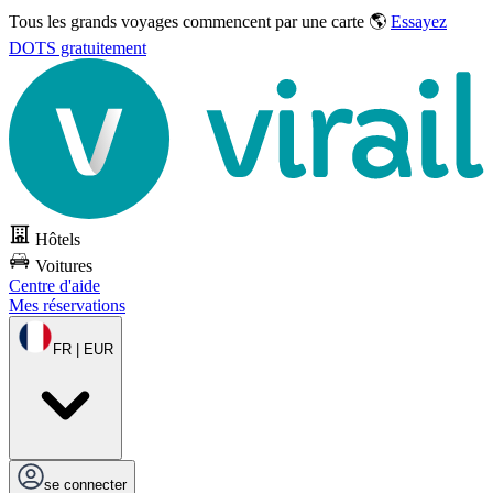
Tous les grands voyages commencent par une carte 🌎
Essayez
DOTS gratuitement
Hôtels
Voitures
Centre d'aide
Mes réservations
FR | EUR
se connecter