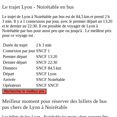
Le trajet Lyon - Noirétable en bus
Le trajet de Lyon à Noirétable par bus est de 84,5 km et prend 2 h
3 min. Il y a 1 connexions par jour, avec le premier départ au 13:20
et le dernier au 22:30. Il est possible de voyager de Lyon à
Noirétable par bus pour aussi peu que ou jusqu'à . Le meilleur prix
pour ce voyage est .
Durée du trajet
2 h 3 min
Connexion par jour
SNCF
1
Premier départ
SNCF
13:20
Dernier départ
SNCF
22:30
Distance
SNCF
84,5 km
Départ
SNCF
Lyon
Arrivée
SNCF
Noirétable
Opérateurs
SNCF
SNCF
©
CARTO
, ©
OpenStreetMap
contributors
Rechercher le meilleur prix
Meilleur moment pour réserver des billets de bus
pas chers de Lyon à Noirétable
Les billets de bus Lyon - Noirétable les moins chers peuvent être