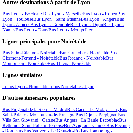
Autres destinations à partir de Lyon
Bus Lyon - Bordeaux
Bus Lyon - Marseille
Bus Lyon - Rouen
Bus
Lyon - Toulouse
Bus Lyon - Saint-Étienne
Bus Lyon - Angers
Bus
Lyon - Amiens
Bus Lyon - Grenoble
Bus Lyon - Dijon
Bus Lyon -
Nantes
Bus Lyon - Tours
Bus Lyon - Montpellier
Lignes principales pour Noirétable
Bus Saint-Étienne - Noirétable
Bus Grenoble - Noirétable
Bus
Clermont-Ferrand - Noirétable
Bus Roanne - Noirétable
Bus
Montbrison - Noirétable
Bus Thiers - Noirétable
Lignes similaires
Trains Lyon - Noirétable
Trains Noirétable - Lyon
D'autres itinéraires populaires
Bus Fregenal de la Sierra - Madrid
Bus Caen - Le Molay-Littry
Bus
Saint-Brieuc - Montauban-de-Bretagne
Bus Dijon - Perpignan
Bus
Villa San Giovanni - Catane
Bus Angers - La Baule-Escoublac
Bus
Béthune - Saint-Pol-sur-Ternoise
Bus Avignon - Cannes
Bus Fécamp
- Bordeaux
Bus Vauvert - Le Grau-du-Roi
Bus Hambourg -