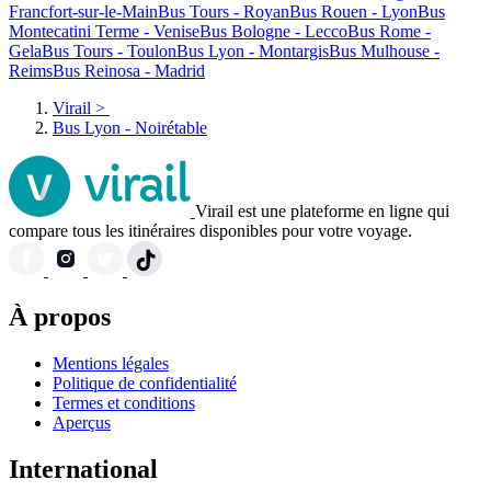
Francfort-sur-le-Main
Bus Tours - Royan
Bus Rouen - Lyon
Bus
Montecatini Terme - Venise
Bus Bologne - Lecco
Bus Rome -
Gela
Bus Tours - Toulon
Bus Lyon - Montargis
Bus Mulhouse -
Reims
Bus Reinosa - Madrid
Virail
>
Bus Lyon - Noirétable
Virail est une plateforme en ligne qui
compare tous les itinéraires disponibles pour votre voyage.
À propos
Mentions légales
Politique de confidentialité
Termes et conditions
Aperçus
International