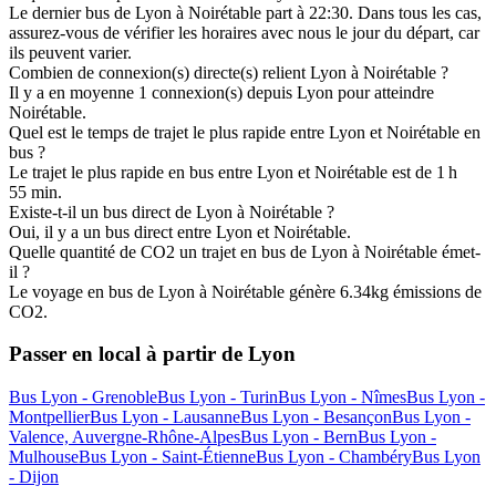
Le dernier bus de Lyon à Noirétable part à 22:30. Dans tous les cas,
assurez-vous de vérifier les horaires avec nous le jour du départ, car
ils peuvent varier.
Combien de connexion(s) directe(s) relient Lyon à Noirétable ?
Il y a en moyenne 1 connexion(s) depuis Lyon pour atteindre
Noirétable.
Quel est le temps de trajet le plus rapide entre Lyon et Noirétable en
bus ?
Le trajet le plus rapide en bus entre Lyon et Noirétable est de 1 h
55 min.
Existe-t-il un bus direct de Lyon à Noirétable ?
Oui, il y a un bus direct entre Lyon et Noirétable.
Quelle quantité de CO2 un trajet en bus de Lyon à Noirétable émet-
il ?
Le voyage en bus de Lyon à Noirétable génère 6.34kg émissions de
CO2.
Passer en local à partir de Lyon
Bus Lyon - Grenoble
Bus Lyon - Turin
Bus Lyon - Nîmes
Bus Lyon -
Montpellier
Bus Lyon - Lausanne
Bus Lyon - Besançon
Bus Lyon -
Valence, Auvergne-Rhône-Alpes
Bus Lyon - Bern
Bus Lyon -
Mulhouse
Bus Lyon - Saint-Étienne
Bus Lyon - Chambéry
Bus Lyon
- Dijon