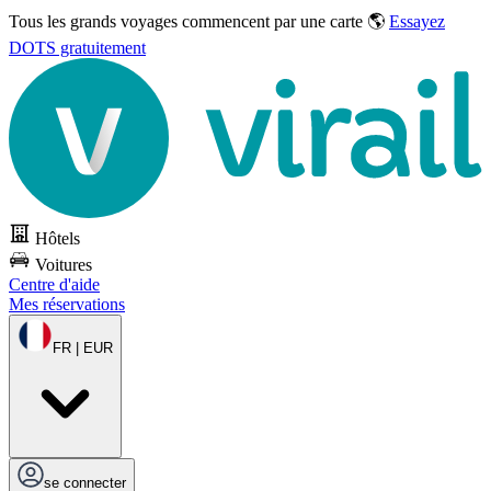
Tous les grands voyages commencent par une carte 🌎
Essayez
DOTS gratuitement
Hôtels
Voitures
Centre d'aide
Mes réservations
FR | EUR
se connecter