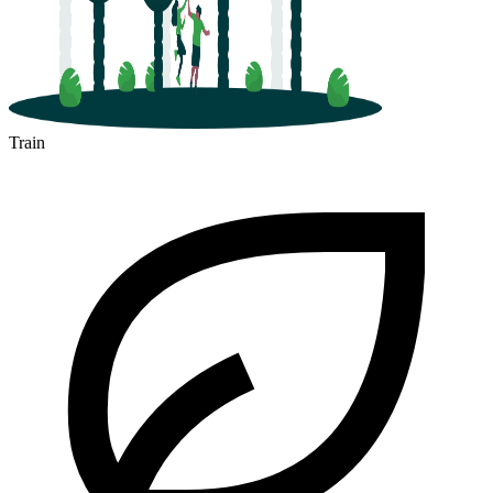
Train