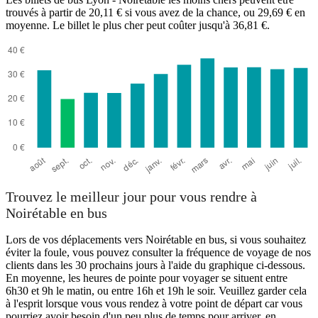
Noirétable
trouvés à partir de 20,11 € si vous avez de la chance, ou 29,69 € en
moyenne. Le billet le plus cher peut coûter jusqu'à 36,81 €.
Lyon
Trouvez le meilleur jour pour vous rendre à
Noirétable en bus
Lors de vos déplacements vers Noirétable en bus, si vous souhaitez
éviter la foule, vous pouvez consulter la fréquence de voyage de nos
clients dans les 30 prochains jours à l'aide du graphique ci-dessous.
En moyenne, les heures de pointe pour voyager se situent entre
6h30 et 9h le matin, ou entre 16h et 19h le soir. Veuillez garder cela
à l'esprit lorsque vous vous rendez à votre point de départ car vous
pourriez avoir besoin d'un peu plus de temps pour arriver, en