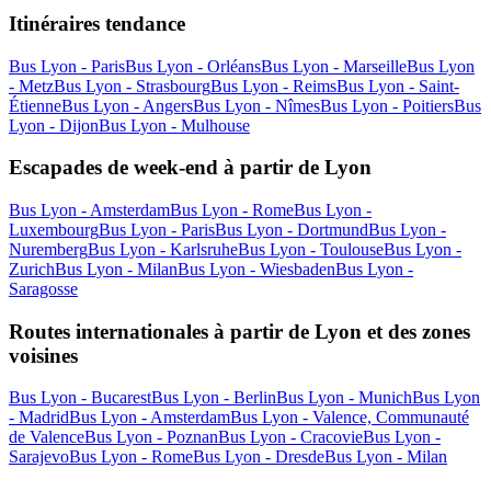
Itinéraires tendance
Bus Lyon - Paris
Bus Lyon - Orléans
Bus Lyon - Marseille
Bus Lyon
- Metz
Bus Lyon - Strasbourg
Bus Lyon - Reims
Bus Lyon - Saint-
Étienne
Bus Lyon - Angers
Bus Lyon - Nîmes
Bus Lyon - Poitiers
Bus
Lyon - Dijon
Bus Lyon - Mulhouse
Escapades de week-end à partir de Lyon
Bus Lyon - Amsterdam
Bus Lyon - Rome
Bus Lyon -
Luxembourg
Bus Lyon - Paris
Bus Lyon - Dortmund
Bus Lyon -
Nuremberg
Bus Lyon - Karlsruhe
Bus Lyon - Toulouse
Bus Lyon -
Zurich
Bus Lyon - Milan
Bus Lyon - Wiesbaden
Bus Lyon -
Saragosse
Routes internationales à partir de Lyon et des zones
voisines
Bus Lyon - Bucarest
Bus Lyon - Berlin
Bus Lyon - Munich
Bus Lyon
- Madrid
Bus Lyon - Amsterdam
Bus Lyon - Valence, Communauté
de Valence
Bus Lyon - Poznan
Bus Lyon - Cracovie
Bus Lyon -
Sarajevo
Bus Lyon - Rome
Bus Lyon - Dresde
Bus Lyon - Milan