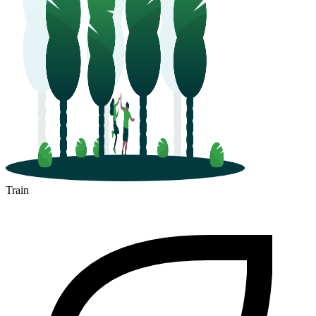
Train