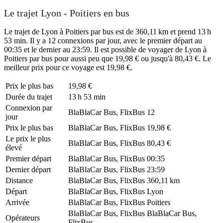
Le trajet Lyon - Poitiers en bus
Le trajet de Lyon à Poitiers par bus est de 360,11 km et prend 13 h
53 min. Il y a 12 connexions par jour, avec le premier départ au
00:35 et le dernier au 23:59. Il est possible de voyager de Lyon à
Poitiers par bus pour aussi peu que 19,98 € ou jusqu'à 80,43 €. Le
meilleur prix pour ce voyage est 19,98 €.
Prix ​​le plus bas
19,98 €
Durée du trajet
13 h 53 min
Connexion par
BlaBlaCar Bus, FlixBus
12
jour
Prix ​​le plus bas
BlaBlaCar Bus, FlixBus
19,98 €
Le prix le plus
BlaBlaCar Bus, FlixBus
80,43 €
élevé
Premier départ
BlaBlaCar Bus, FlixBus
00:35
Dernier départ
BlaBlaCar Bus, FlixBus
23:59
Distance
BlaBlaCar Bus, FlixBus
360,11 km
Départ
BlaBlaCar Bus, FlixBus
Lyon
Arrivée
BlaBlaCar Bus, FlixBus
Poitiers
BlaBlaCar Bus, FlixBus
BlaBlaCar Bus,
Opérateurs
FlixBus