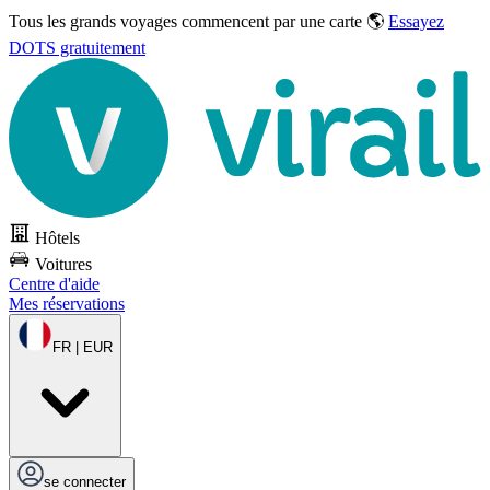
Tous les grands voyages commencent par une carte 🌎
Essayez
DOTS gratuitement
Hôtels
Voitures
Centre d'aide
Mes réservations
FR | EUR
se connecter