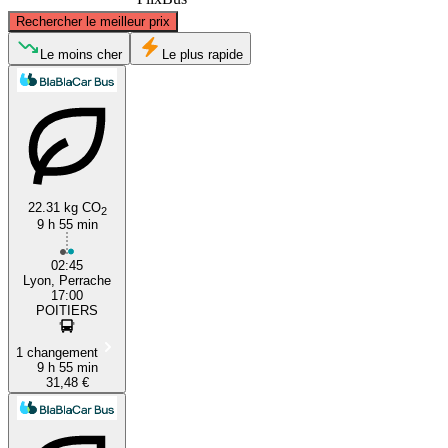
©
CARTO
, ©
OpenStreetMap
contributors
Rechercher le meilleur prix
Le moins cher
Le plus rapide
Poitiers
Lyon
22.31 kg CO
2
9 h 55 min
02:45
Lyon, Perrache
17:00
POITIERS
1 changement
9 h 55 min
31,48 €