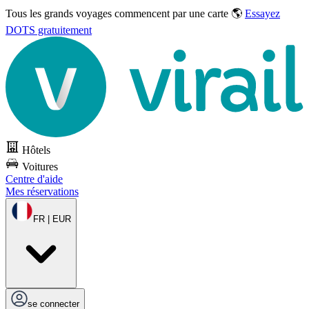
Tous les grands voyages commencent par une carte 🌎
Essayez
DOTS gratuitement
Hôtels
Voitures
Centre d'aide
Mes réservations
FR | EUR
se connecter