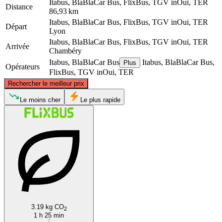
Itabus, BlaBlaCar Bus, FlixBus, TGV inOui, TER
Distance
86,93 km
Itabus, BlaBlaCar Bus, FlixBus, TGV inOui, TER
Départ
Lyon
Itabus, BlaBlaCar Bus, FlixBus, TGV inOui, TER
Arrivée
Chambéry
Itabus, BlaBlaCar Bus
Itabus, BlaBlaCar Bus,
Plus
Opérateurs
FlixBus, TGV inOui, TER
©
CARTO
, ©
OpenStreetMap
contributors
Rechercher le meilleur prix
Le moins cher
Le plus rapide
Lyon
Chambéry
3.19 kg CO
2
1 h 25 min