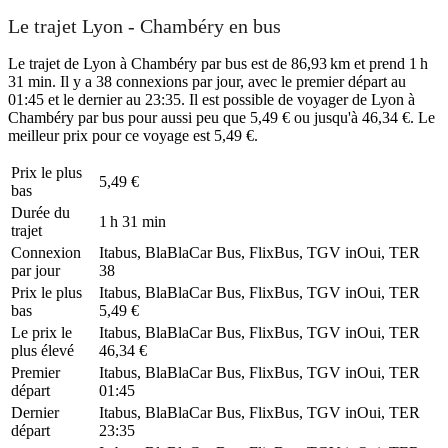
Le trajet Lyon - Chambéry en bus
Le trajet de Lyon à Chambéry par bus est de 86,93 km et prend 1 h
31 min. Il y a 38 connexions par jour, avec le premier départ au
01:45 et le dernier au 23:35. Il est possible de voyager de Lyon à
Chambéry par bus pour aussi peu que 5,49 € ou jusqu'à 46,34 €. Le
meilleur prix pour ce voyage est 5,49 €.
Prix ​​le plus
5,49 €
bas
Durée du
1 h 31 min
trajet
Connexion
Itabus, BlaBlaCar Bus, FlixBus, TGV inOui, TER
par jour
38
Prix ​​le plus
Itabus, BlaBlaCar Bus, FlixBus, TGV inOui, TER
bas
5,49 €
Le prix le
Itabus, BlaBlaCar Bus, FlixBus, TGV inOui, TER
plus élevé
46,34 €
Premier
Itabus, BlaBlaCar Bus, FlixBus, TGV inOui, TER
départ
01:45
Dernier
Itabus, BlaBlaCar Bus, FlixBus, TGV inOui, TER
départ
23:35