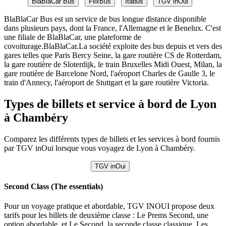
BlaBlaCar Bus
FlixBus
Itabus
TGV inOui
BlaBlaCar Bus est un service de bus longue distance disponible
dans plusieurs pays, dont la France, l'Allemagne et le Benelux. C'est
une filiale de BlaBlaCar, une plateforme de
covoiturage.BlaBlaCar.La société exploite des bus depuis et vers des
gares telles que Paris Bercy Seine, la gare routière CS de Rotterdam,
la gare routière de Sloterdijk, le train Bruxelles Midi Ouest, Milan, la
gare routière de Barcelone Nord, l'aéroport Charles de Gaulle 3, le
train d'Annecy, l'aéroport de Stuttgart et la gare routière Victoria.
Types de billets et service à bord de Lyon
à Chambéry
Comparez les différents types de billets et les services à bord fournis
par TGV inOui lorsque vous voyagez de Lyon à Chambéry.
TGV inOui
Second Class (The essentials)
Pour un voyage pratique et abordable, TGV INOUI propose deux
tarifs pour les billets de deuxième classe : Le Prems Second, une
option abordable, et Le Second, la seconde classe classique. Les