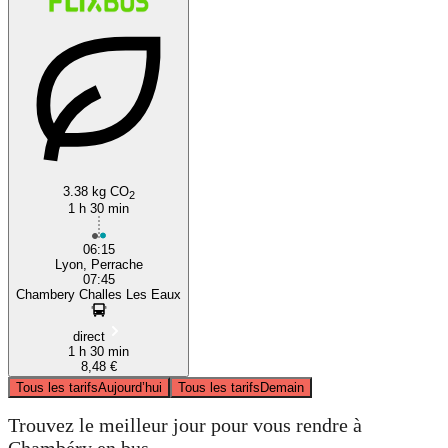
3.38 kg CO
2
1 h 30 min
06:15
Lyon, Perrache
07:45
Chambery Challes Les Eaux
direct
1 h 30 min
8,48 €
Tous les tarifs
Aujourd’hui
Tous les tarifs
Demain
Trouvez le meilleur jour pour vous rendre à