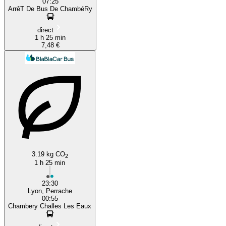
07:25
ArrêT De Bus De ChambéRy
direct
1 h 25 min
7,48 €
3.19 kg CO
2
1 h 25 min
23:30
Lyon, Perrache
00:55
Chambery Challes Les Eaux