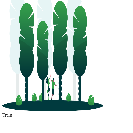
Train