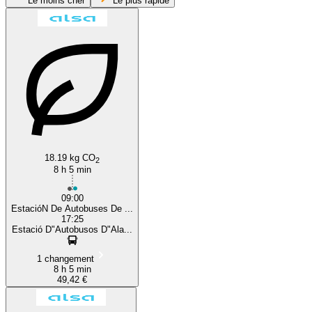
Le moins cher
Le plus rapide
Alicante
Jaén
18.19 kg CO
2
8 h 5 min
09:00
EstacióN De Autobuses De ...
17:25
Estació D"Autobusos D"Ala...
1 changement
8 h 5 min
49,42 €