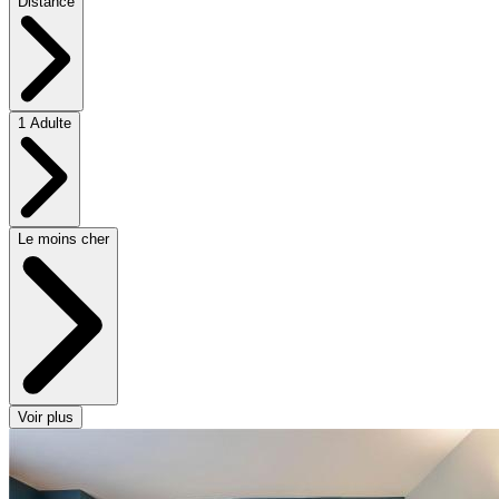
Distance
1 Adulte
Le moins cher
Voir plus