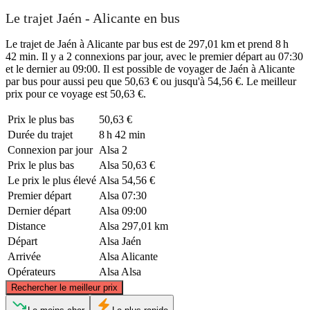
Le trajet Jaén - Alicante en bus
Le trajet de Jaén à Alicante par bus est de 297,01 km et prend 8 h
42 min. Il y a 2 connexions par jour, avec le premier départ au 07:30
et le dernier au 09:00. Il est possible de voyager de Jaén à Alicante
par bus pour aussi peu que 50,63 € ou jusqu'à 54,56 €. Le meilleur
prix pour ce voyage est 50,63 €.
Prix ​​le plus bas
50,63 €
Durée du trajet
8 h 42 min
Connexion par jour
Alsa
2
Prix ​​le plus bas
Alsa
50,63 €
Le prix le plus élevé
Alsa
54,56 €
Premier départ
Alsa
07:30
Dernier départ
Alsa
09:00
Distance
Alsa
297,01 km
Départ
Alsa
Jaén
Arrivée
Alsa
Alicante
Opérateurs
Alsa
Alsa
©
CARTO
, ©
OpenStreetMap
contributors
Rechercher le meilleur prix