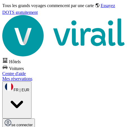
Tous les grands voyages commencent par une carte 🌎
Essayez
DOTS gratuitement
Hôtels
Voitures
Centre d'aide
Mes réservations
FR | EUR
se connecter