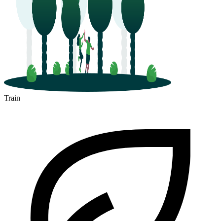
Train