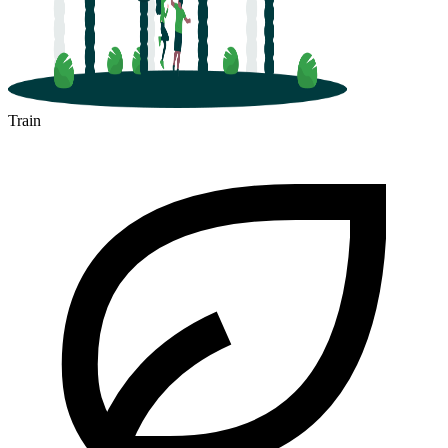
Train