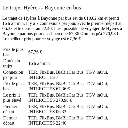
Le trajet Hyères - Bayonne en bus
Le trajet de Hyères à Bayonne par bus est de 618,62 km et prend
16 h 24 min. Il y a 7 connexions par jour, avec le premier départ au
06:33 et le dernier au 22:40. Il est possible de voyager de Hyères à
Bayonne par bus pour aussi peu que 67,36 € ou jusqu'à 270,98 €.
Le meilleur prix pour ce voyage est 67,36 €.
Prix ​​le plus
67,36 €
bas
Durée du
16 h 24 min
trajet
Connexion
TER, FlixBus, BlaBlaCar Bus, TGV inOui,
par jour
INTERCITÉS
7
Prix ​​le plus
TER, FlixBus, BlaBlaCar Bus, TGV inOui,
bas
INTERCITÉS
67,36 €
Le prix le
TER, FlixBus, BlaBlaCar Bus, TGV inOui,
plus élevé
INTERCITÉS
270,98 €
Premier
TER, FlixBus, BlaBlaCar Bus, TGV inOui,
départ
INTERCITÉS
06:33
Dernier
TER, FlixBus, BlaBlaCar Bus, TGV inOui,
départ
INTERCITÉS
22:40