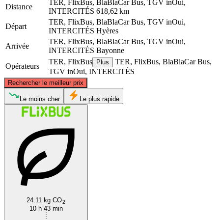
TER, FlixBus, BlaBlaCar Bus, TGV inOui,
Distance
INTERCITÉS
618,62 km
TER, FlixBus, BlaBlaCar Bus, TGV inOui,
Départ
INTERCITÉS
Hyères
TER, FlixBus, BlaBlaCar Bus, TGV inOui,
Arrivée
INTERCITÉS
Bayonne
TER, FlixBus
TER, FlixBus, BlaBlaCar Bus,
Plus
Opérateurs
TGV inOui, INTERCITÉS
©
CARTO
, ©
OpenStreetMap
contributors
Rechercher le meilleur prix
Le moins cher
Le plus rapide
Bayonne
Hyères
24.11 kg CO
2
10 h 43 min