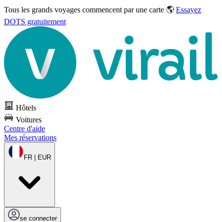
Tous les grands voyages commencent par une carte 🌎
Essayez
DOTS gratuitement
Hôtels
Voitures
Centre d'aide
Mes réservations
FR | EUR
se connecter