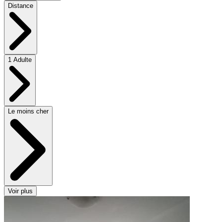
Distance
1 Adulte
Le moins cher
Voir plus