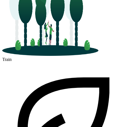
Train