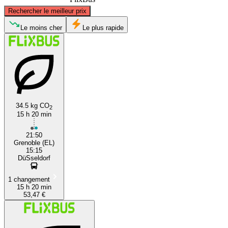
©
CARTO
, ©
OpenStreetMap
contributors
Rechercher le meilleur prix
Düsseldorf
Le moins cher
Le plus rapide
34.5 kg CO
2
15 h 20 min
Grenoble
21:50
Grenoble (EL)
15:15
DüSseldorf
1 changement
15 h 20 min
53,47 €