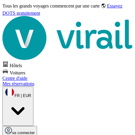
Tous les grands voyages commencent par une carte 🌎
Essayez
DOTS gratuitement
Hôtels
Voitures
Centre d'aide
Mes réservations
FR | EUR
se connecter