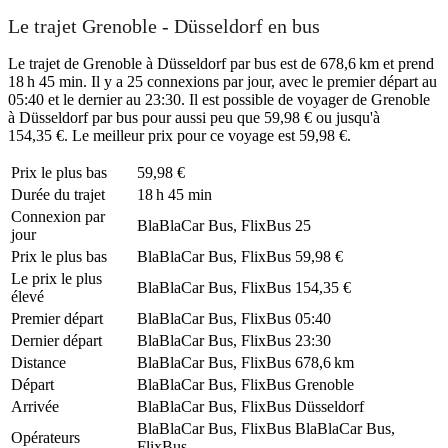
Le trajet Grenoble - Düsseldorf en bus
Le trajet de Grenoble à Düsseldorf par bus est de 678,6 km et prend
18 h 45 min. Il y a 25 connexions par jour, avec le premier départ au
05:40 et le dernier au 23:30. Il est possible de voyager de Grenoble
à Düsseldorf par bus pour aussi peu que 59,98 € ou jusqu'à
154,35 €. Le meilleur prix pour ce voyage est 59,98 €.
Prix ​​le plus bas
59,98 €
Durée du trajet
18 h 45 min
Connexion par
BlaBlaCar Bus, FlixBus
25
jour
Prix ​​le plus bas
BlaBlaCar Bus, FlixBus
59,98 €
Le prix le plus
BlaBlaCar Bus, FlixBus
154,35 €
élevé
Premier départ
BlaBlaCar Bus, FlixBus
05:40
Dernier départ
BlaBlaCar Bus, FlixBus
23:30
Distance
BlaBlaCar Bus, FlixBus
678,6 km
Départ
BlaBlaCar Bus, FlixBus
Grenoble
Arrivée
BlaBlaCar Bus, FlixBus
Düsseldorf
BlaBlaCar Bus, FlixBus
BlaBlaCar Bus,
Opérateurs
FlixBus