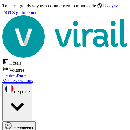
Tous les grands voyages commencent par une carte 🌎
Essayez
DOTS gratuitement
Hôtels
Voitures
Centre d'aide
Mes réservations
FR | EUR
se connecter