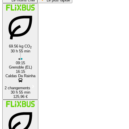
Le moins cher
Le plus rapide
Grenoble
69.56 kg CO
2
30 h 55 min
Caldas da Rainha
09:15
Grenoble (EL)
16:15
Caldas Da Rainha
2 changements
30 h 55 min
125,96 €