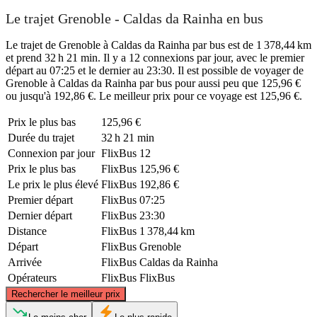
Le trajet Grenoble - Caldas da Rainha en bus
Le trajet de Grenoble à Caldas da Rainha par bus est de 1 378,44 km
et prend 32 h 21 min. Il y a 12 connexions par jour, avec le premier
départ au 07:25 et le dernier au 23:30. Il est possible de voyager de
Grenoble à Caldas da Rainha par bus pour aussi peu que 125,96 €
ou jusqu'à 192,86 €. Le meilleur prix pour ce voyage est 125,96 €.
Prix ​​le plus bas
125,96 €
Durée du trajet
32 h 21 min
Connexion par jour
FlixBus
12
Prix ​​le plus bas
FlixBus
125,96 €
Le prix le plus élevé
FlixBus
192,86 €
Premier départ
FlixBus
07:25
Dernier départ
FlixBus
23:30
Distance
FlixBus
1 378,44 km
Départ
FlixBus
Grenoble
Arrivée
FlixBus
Caldas da Rainha
Opérateurs
FlixBus
FlixBus
©
CARTO
, ©
OpenStreetMap
contributors
Rechercher le meilleur prix