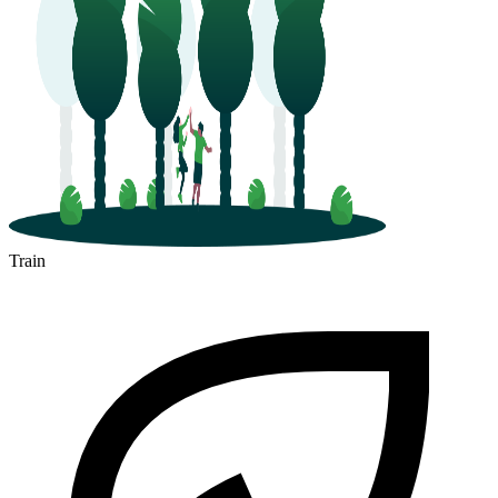
Train