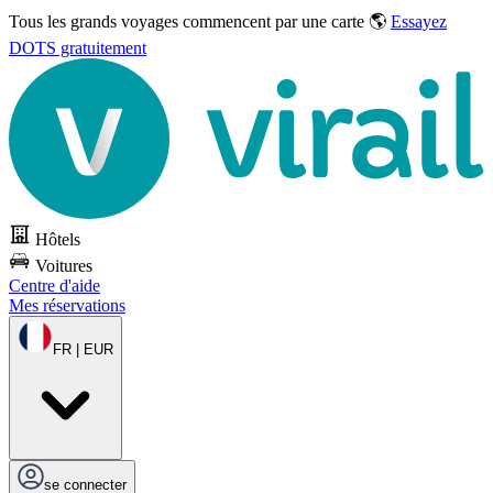
Tous les grands voyages commencent par une carte 🌎
Essayez
DOTS gratuitement
Hôtels
Voitures
Centre d'aide
Mes réservations
FR | EUR
se connecter