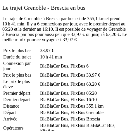
Le trajet Grenoble - Brescia en bus
Le trajet de Grenoble à Brescia par bus est de 355,1 km et prend
10 h 41 min. Il y a 6 connexions par jour, avec le premier départ au
05:20 et le dernier au 16:10. Il est possible de voyager de Grenoble
à Brescia par bus pour aussi peu que 33,97 € ou jusqu'à 63,20 €. Le
meilleur prix pour ce voyage est 33,97 €.
Prix ​​le plus bas
33,97 €
Durée du trajet
10 h 41 min
Connexion par
BlaBlaCar Bus, FlixBus
6
jour
Prix ​​le plus bas
BlaBlaCar Bus, FlixBus
33,97 €
Le prix le plus
BlaBlaCar Bus, FlixBus
63,20 €
élevé
Premier départ
BlaBlaCar Bus, FlixBus
05:20
Dernier départ
BlaBlaCar Bus, FlixBus
16:10
Distance
BlaBlaCar Bus, FlixBus
355,1 km
Départ
BlaBlaCar Bus, FlixBus
Grenoble
Arrivée
BlaBlaCar Bus, FlixBus
Brescia
BlaBlaCar Bus, FlixBus
BlaBlaCar Bus,
Opérateurs
FlixBus