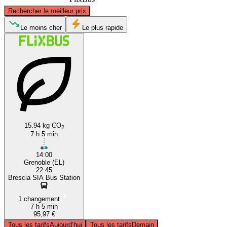
©
CARTO
, ©
OpenStreetMap
contributors
Rechercher le meilleur prix
Le moins cher
Le plus rapide
Brescia
Grenoble
15.94 kg CO
2
7 h 5 min
14:00
Grenoble (EL)
22:45
Brescia SIA Bus Station
1 changement
7 h 5 min
95,97 €
Tous les tarifs
Aujourd’hui
Tous les tarifs
Demain