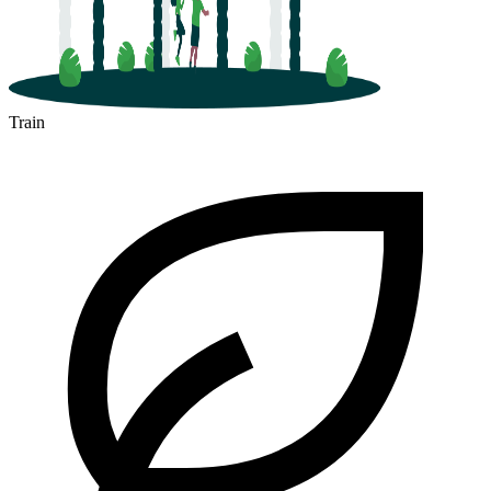
Train