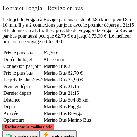
Le trajet Foggia - Rovigo en bus
Le trajet de Foggia à Rovigo par bus est de 504,85 km et prend 8 h
10 min. Il y a 2 connexions par jour, avec le premier départ au 21:15
et le dernier au 21:15. Il est possible de voyager de Foggia à Rovigo
par bus pour aussi peu que 62,70 € ou jusqu'à 73,90 €. Le meilleur
prix pour ce voyage est 62,70 €.
Prix ​​le plus bas
62,70 €
Durée du trajet
8 h 10 min
Connexion par jour
Marino Bus
2
Prix ​​le plus bas
Marino Bus
62,70 €
Le prix le plus élevé
Marino Bus
73,90 €
Premier départ
Marino Bus
21:15
Dernier départ
Marino Bus
21:15
Distance
Marino Bus
504,85 km
Départ
Marino Bus
Foggia
Arrivée
Marino Bus
Rovigo
Opérateurs
Marino Bus
Marino Bus
©
CARTO
, ©
OpenStreetMap
contributors
Rechercher le meilleur prix
Rovigo