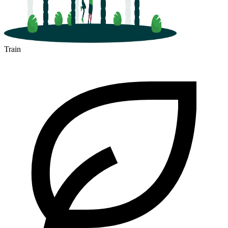
Train