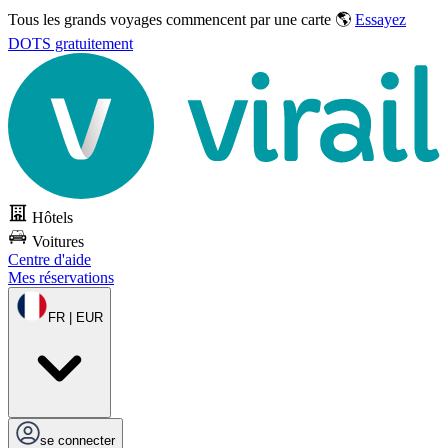
Tous les grands voyages commencent par une carte 🌎
Essayez
DOTS gratuitement
Hôtels
Voitures
Centre d'aide
Mes réservations
FR | EUR
se connecter