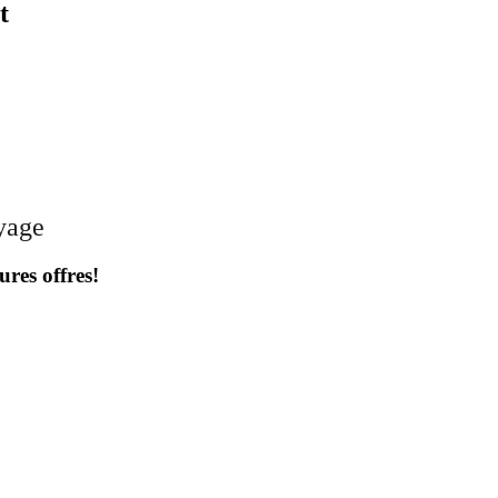
t
oyage
ures offres!