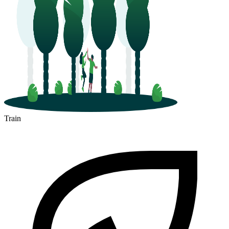
Train