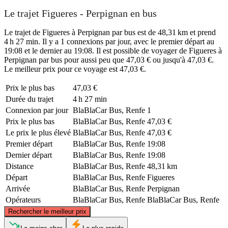
Le trajet Figueres - Perpignan en bus
Le trajet de Figueres à Perpignan par bus est de 48,31 km et prend
4 h 27 min. Il y a 1 connexions par jour, avec le premier départ au
19:08 et le dernier au 19:08. Il est possible de voyager de Figueres à
Perpignan par bus pour aussi peu que 47,03 € ou jusqu'à 47,03 €.
Le meilleur prix pour ce voyage est 47,03 €.
Prix ​​le plus bas
47,03 €
Durée du trajet
4 h 27 min
Connexion par jour
BlaBlaCar Bus, Renfe
1
Prix ​​le plus bas
BlaBlaCar Bus, Renfe
47,03 €
Le prix le plus élevé
BlaBlaCar Bus, Renfe
47,03 €
Premier départ
BlaBlaCar Bus, Renfe
19:08
Dernier départ
BlaBlaCar Bus, Renfe
19:08
Distance
BlaBlaCar Bus, Renfe
48,31 km
Départ
BlaBlaCar Bus, Renfe
Figueres
Arrivée
BlaBlaCar Bus, Renfe
Perpignan
Opérateurs
BlaBlaCar Bus, Renfe
BlaBlaCar Bus, Renfe
©
CARTO
, ©
OpenStreetMap
contributors
Rechercher le meilleur prix
Perpignan