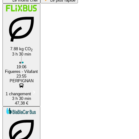
Le moins cher
Le plus rapide
7.88 kg CO
2
3 h 30 min
Figueres
19:06
Figueres - Vilafant
23:55
PERPIGNAN
1 changement
3 h 30 min
47,38 €