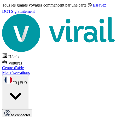
Tous les grands voyages commencent par une carte 🌎
Essayez
DOTS gratuitement
Hôtels
Voitures
Centre d'aide
Mes réservations
FR | EUR
se connecter