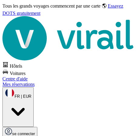
Tous les grands voyages commencent par une carte 🌎
Essayez
DOTS gratuitement
Hôtels
Voitures
Centre d'aide
Mes réservations
FR | EUR
se connecter