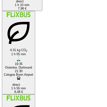
direct
1 h 10 min
7,98 €
4.31 kg CO
2
1 h 55 min
19:35
Ostentor, Dortmund
21:30
Cologne Bonn Airport
direct
1 h 55 min
8,48 €