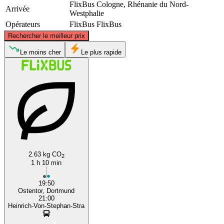
FlixBus
Cologne, Rhénanie du Nord-
Arrivée
Westphalie
Opérateurs
FlixBus
FlixBus
©
CARTO
, ©
OpenStreetMap
contributors
Rechercher le meilleur prix
Dortmund
Le moins cher
Le plus rapide
Cologne
2.63 kg CO
2
1 h 10 min
19:50
Ostentor, Dortmund
21:00
Heinrich-Von-Stephan-Stra