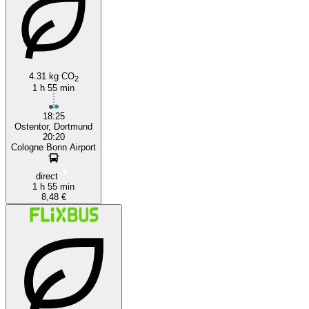
4.31 kg CO
2
1 h 55 min
18:25
Ostentor, Dortmund
20:20
Cologne Bonn Airport
direct
1 h 55 min
8,48 €