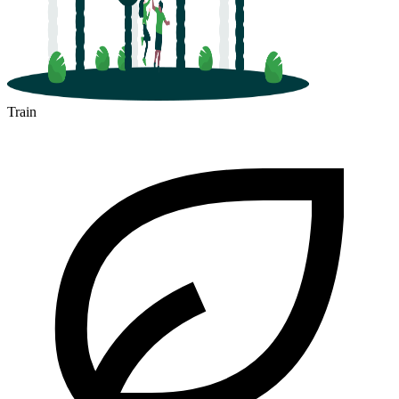
Train