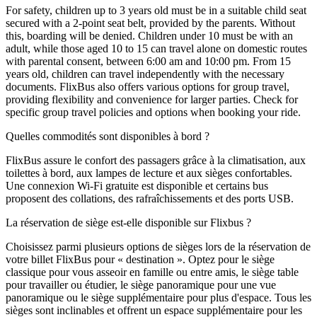
For safety, children up to 3 years old must be in a suitable child seat
secured with a 2-point seat belt, provided by the parents. Without
this, boarding will be denied. Children under 10 must be with an
adult, while those aged 10 to 15 can travel alone on domestic routes
with parental consent, between 6:00 am and 10:00 pm. From 15
years old, children can travel independently with the necessary
documents. FlixBus also offers various options for group travel,
providing flexibility and convenience for larger parties. Check for
specific group travel policies and options when booking your ride.
Quelles commodités sont disponibles à bord ?
FlixBus assure le confort des passagers grâce à la climatisation, aux
toilettes à bord, aux lampes de lecture et aux sièges confortables.
Une connexion Wi-Fi gratuite est disponible et certains bus
proposent des collations, des rafraîchissements et des ports USB.
La réservation de siège est-elle disponible sur Flixbus ?
Choisissez parmi plusieurs options de sièges lors de la réservation de
votre billet FlixBus pour « destination ». Optez pour le siège
classique pour vous asseoir en famille ou entre amis, le siège table
pour travailler ou étudier, le siège panoramique pour une vue
panoramique ou le siège supplémentaire pour plus d'espace. Tous les
sièges sont inclinables et offrent un espace supplémentaire pour les