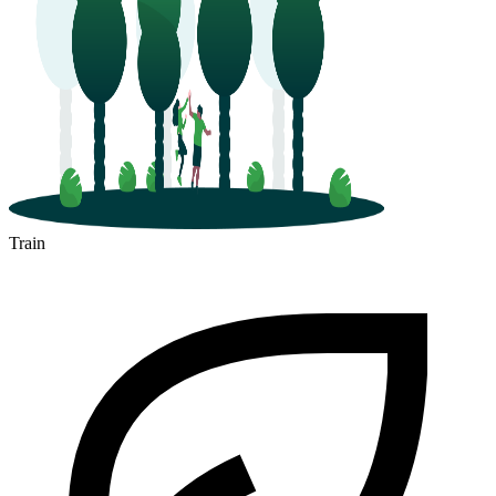
Train