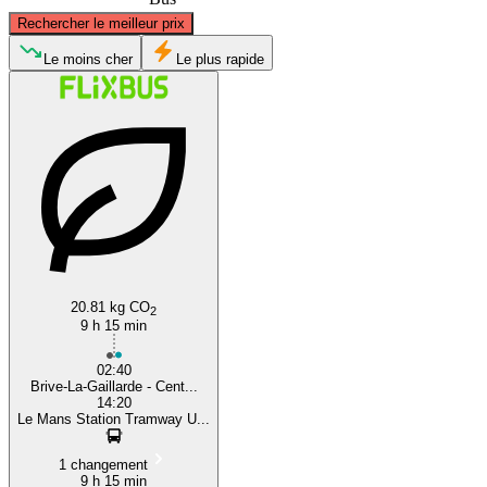
©
CARTO
, ©
OpenStreetMap
contributors
Rechercher le meilleur prix
Le Mans
Le moins cher
Le plus rapide
Brive-la-Gaillarde
20.81 kg CO
2
9 h 15 min
02:40
Brive-La-Gaillarde - Cent...
14:20
Le Mans Station Tramway U...
1 changement
9 h 15 min