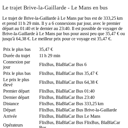
Le trajet Brive-la-Gaillarde - Le Mans en bus
Le trajet de Brive-la-Gaillarde à Le Mans par bus est de 333,25 km
et prend 11 h 29 min. Il y a 6 connexions par jour, avec le premier
départ au 01:40 et le dernier au 23:40. Il est possible de voyager de
Brive-la-Gaillarde à Le Mans par bus pour aussi peu que 35,47 € ou
jusqu'à 64,38 €. Le meilleur prix pour ce voyage est 35,47 €.
Prix ​​le plus bas
35,47 €
Durée du trajet
11 h 29 min
Connexion par
FlixBus, BlaBlaCar Bus
6
jour
Prix ​​le plus bas
FlixBus, BlaBlaCar Bus
35,47 €
Le prix le plus
FlixBus, BlaBlaCar Bus
64,38 €
élevé
Premier départ
FlixBus, BlaBlaCar Bus
01:40
Dernier départ
FlixBus, BlaBlaCar Bus
23:40
Distance
FlixBus, BlaBlaCar Bus
333,25 km
Départ
FlixBus, BlaBlaCar Bus
Brive-la-Gaillarde
Arrivée
FlixBus, BlaBlaCar Bus
Le Mans
FlixBus, BlaBlaCar Bus
FlixBus, BlaBlaCar
Opérateurs
Bus