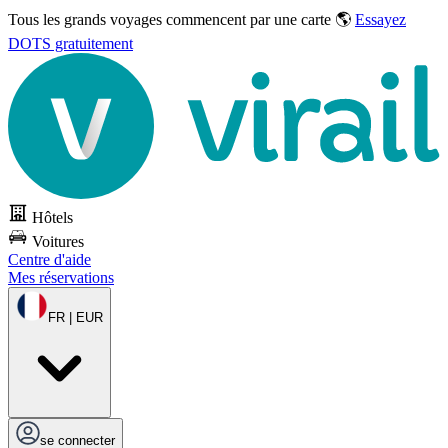
Tous les grands voyages commencent par une carte 🌎
Essayez
DOTS gratuitement
Hôtels
Voitures
Centre d'aide
Mes réservations
FR | EUR
se connecter