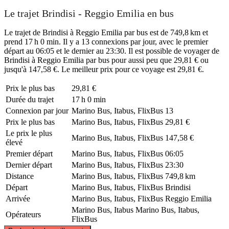
Le trajet Brindisi - Reggio Emilia en bus
Le trajet de Brindisi à Reggio Emilia par bus est de 749,8 km et
prend 17 h 0 min. Il y a 13 connexions par jour, avec le premier
départ au 06:05 et le dernier au 23:30. Il est possible de voyager de
Brindisi à Reggio Emilia par bus pour aussi peu que 29,81 € ou
jusqu'à 147,58 €. Le meilleur prix pour ce voyage est 29,81 €.
Prix ​​le plus bas
29,81 €
Durée du trajet
17 h 0 min
Connexion par jour
Marino Bus, Itabus, FlixBus
13
Prix ​​le plus bas
Marino Bus, Itabus, FlixBus
29,81 €
Le prix le plus
Marino Bus, Itabus, FlixBus
147,58 €
élevé
Premier départ
Marino Bus, Itabus, FlixBus
06:05
Dernier départ
Marino Bus, Itabus, FlixBus
23:30
Distance
Marino Bus, Itabus, FlixBus
749,8 km
Départ
Marino Bus, Itabus, FlixBus
Brindisi
Arrivée
Marino Bus, Itabus, FlixBus
Reggio Emilia
Marino Bus, Itabus
Marino Bus, Itabus,
Opérateurs
FlixBus
©
CARTO
, ©
OpenStreetMap
contributors