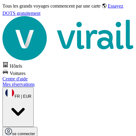
Tous les grands voyages commencent par une carte 🌎
Essayez
DOTS gratuitement
Hôtels
Voitures
Centre d'aide
Mes réservations
FR | EUR
se connecter