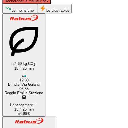
Rechercher le meilleur prix
Reggio Emilia
Le moins cher
Le plus rapide
34.69 kg CO
2
Brindisi
15 h 25 min
12:30
Brindisi Via Galanti
06:55
Reggio Emilia Stazione
1 changement
15 h 25 min
54,96 €