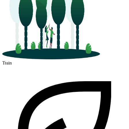
Train