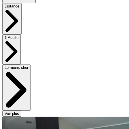
Distance
1 Adulte
Le moins cher
Voir plus