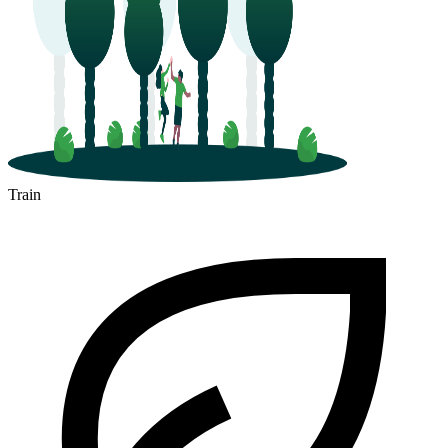
Train