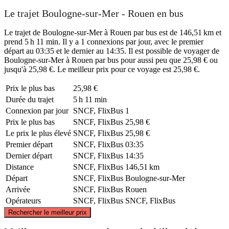
Le trajet Boulogne-sur-Mer - Rouen en bus
Le trajet de Boulogne-sur-Mer à Rouen par bus est de 146,51 km et
prend 5 h 11 min. Il y a 1 connexions par jour, avec le premier
départ au 03:35 et le dernier au 14:35. Il est possible de voyager de
Boulogne-sur-Mer à Rouen par bus pour aussi peu que 25,98 € ou
jusqu'à 25,98 €. Le meilleur prix pour ce voyage est 25,98 €.
Prix ​​le plus bas
25,98 €
Durée du trajet
5 h 11 min
Connexion par jour
SNCF, FlixBus
1
Prix ​​le plus bas
SNCF, FlixBus
25,98 €
Le prix le plus élevé
SNCF, FlixBus
25,98 €
Premier départ
SNCF, FlixBus
03:35
Dernier départ
SNCF, FlixBus
14:35
Distance
SNCF, FlixBus
146,51 km
Départ
SNCF, FlixBus
Boulogne-sur-Mer
Arrivée
SNCF, FlixBus
Rouen
Opérateurs
SNCF, FlixBus
SNCF, FlixBus
©
CARTO
, ©
OpenStreetMap
contributors
Rechercher le meilleur prix
Boulogne