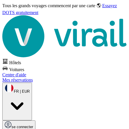
Tous les grands voyages commencent par une carte 🌎
Essayez
DOTS gratuitement
Hôtels
Voitures
Centre d'aide
Mes réservations
FR | EUR
se connecter