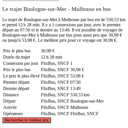
Le trajet Boulogne-sur-Mer - Mulhouse en bus
Le trajet de Boulogne-sur-Mer à Mulhouse par bus est de 530,53 km
et prend 12 h 28 min. Il y a 1 connexions par jour, avec le premier
départ au 07:50 et le dernier au 13:49. Il est possible de voyager de
Boulogne-sur-Mer à Mulhouse par bus pour aussi peu que 30,98 €
ou jusqu'à 53,98 €. Le meilleur prix pour ce voyage est 30,98 €.
Prix ​​le plus bas
30,98 €
Durée du trajet
12 h 28 min
Connexion par jour
FlixBus, SNCF
1
Prix ​​le plus bas
FlixBus, SNCF
30,98 €
Le prix le plus élevé
FlixBus, SNCF
53,98 €
Premier départ
FlixBus, SNCF
07:50
Dernier départ
FlixBus, SNCF
13:49
Distance
FlixBus, SNCF
530,53 km
Départ
FlixBus, SNCF
Boulogne-sur-Mer
Arrivée
FlixBus, SNCF
Mulhouse
Opérateurs
FlixBus, SNCF
FlixBus, SNCF
©
CARTO
, ©
OpenStreetMap
contributors
Rechercher le meilleur prix
Boulogne