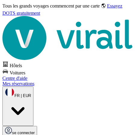
Tous les grands voyages commencent par une carte 🌎
Essayez
DOTS gratuitement
Hôtels
Voitures
Centre d'aide
Mes réservations
FR | EUR
se connecter