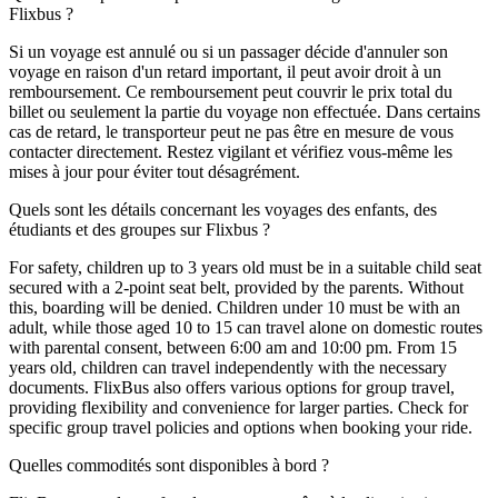
Flixbus ?
Si un voyage est annulé ou si un passager décide d'annuler son
voyage en raison d'un retard important, il peut avoir droit à un
remboursement. Ce remboursement peut couvrir le prix total du
billet ou seulement la partie du voyage non effectuée. Dans certains
cas de retard, le transporteur peut ne pas être en mesure de vous
contacter directement. Restez vigilant et vérifiez vous-même les
mises à jour pour éviter tout désagrément.
Quels sont les détails concernant les voyages des enfants, des
étudiants et des groupes sur Flixbus ?
For safety, children up to 3 years old must be in a suitable child seat
secured with a 2-point seat belt, provided by the parents. Without
this, boarding will be denied. Children under 10 must be with an
adult, while those aged 10 to 15 can travel alone on domestic routes
with parental consent, between 6:00 am and 10:00 pm. From 15
years old, children can travel independently with the necessary
documents. FlixBus also offers various options for group travel,
providing flexibility and convenience for larger parties. Check for
specific group travel policies and options when booking your ride.
Quelles commodités sont disponibles à bord ?