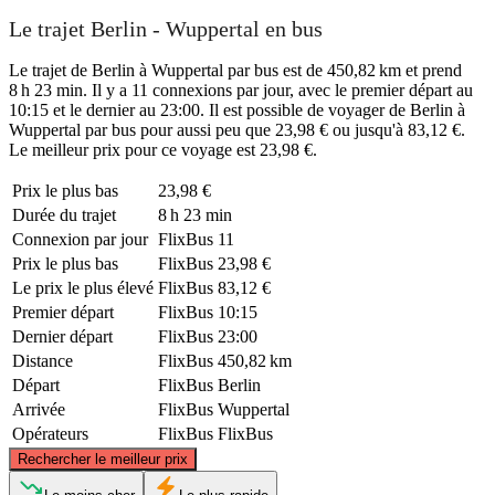
Le trajet Berlin - Wuppertal en bus
Le trajet de Berlin à Wuppertal par bus est de 450,82 km et prend
8 h 23 min. Il y a 11 connexions par jour, avec le premier départ au
10:15 et le dernier au 23:00. Il est possible de voyager de Berlin à
Wuppertal par bus pour aussi peu que 23,98 € ou jusqu'à 83,12 €.
Le meilleur prix pour ce voyage est 23,98 €.
Prix ​​le plus bas
23,98 €
Durée du trajet
8 h 23 min
Connexion par jour
FlixBus
11
Prix ​​le plus bas
FlixBus
23,98 €
Le prix le plus élevé
FlixBus
83,12 €
Premier départ
FlixBus
10:15
Dernier départ
FlixBus
23:00
Distance
FlixBus
450,82 km
Départ
FlixBus
Berlin
Arrivée
FlixBus
Wuppertal
Opérateurs
FlixBus
FlixBus
©
CARTO
, ©
OpenStreetMap
contributors
Rechercher le meilleur prix