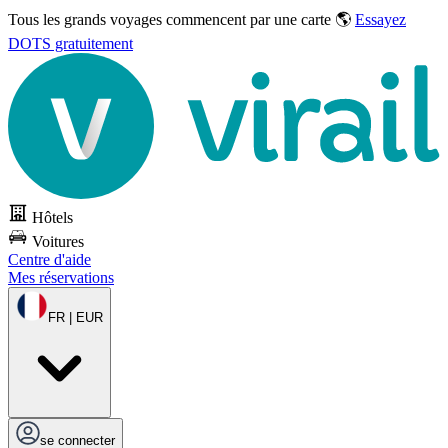
Tous les grands voyages commencent par une carte 🌎
Essayez
DOTS gratuitement
Hôtels
Voitures
Centre d'aide
Mes réservations
FR | EUR
se connecter