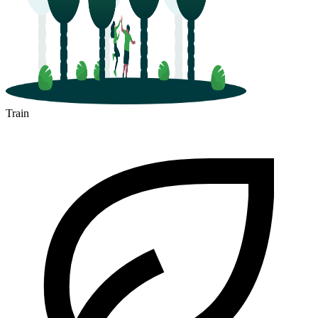
Train