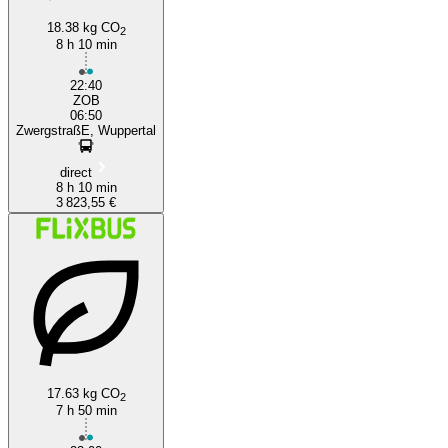
18.38 kg CO
2
8 h 10 min
22:40
ZOB
06:50
ZwergstraßE, Wuppertal
direct
8 h 10 min
3 823,55 €
17.63 kg CO
2
7 h 50 min