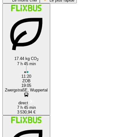
Le moins cher
Le plus rapide
Berlin
Wuppertal
17.44 kg CO
2
7 h 45 min
11:20
ZOB
19:05
ZwergstraßE, Wuppertal
direct
7 h 45 min
3 530,94 €