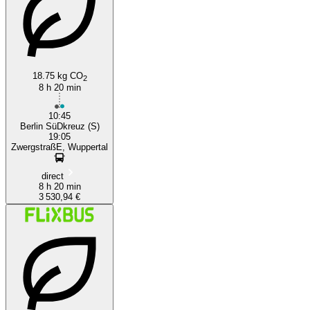
18.75 kg CO
2
8 h 20 min
10:45
Berlin SüDkreuz (S)
19:05
ZwergstraßE, Wuppertal
direct
8 h 20 min
3 530,94 €