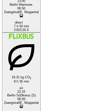
23:00
Berlin Wannsee.
06:50
ZwergstraßE, Wuppertal
direct
7 h 50 min
3 823,55 €
19.31 kg CO
2
8 h 35 min
22:15
Berlin SüDkreuz (S)
06:50
ZwergstraßE, Wuppertal