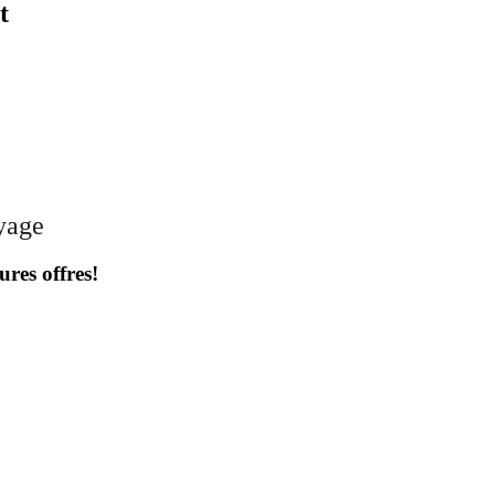
t
oyage
ures offres!