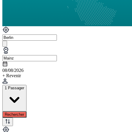
08/08/2026
+ Revenir
1 Passager
Rechercher