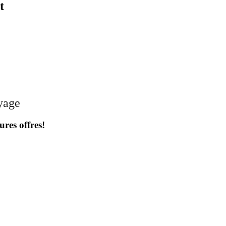
t
oyage
ures offres!