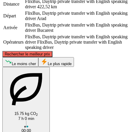
FlixBus, Daytrip private transfer with English speaking
Distance
driver
422,52 km
FlixBus, Daytrip private transfer with English speaking
Départ
driver
Arad
FlixBus, Daytrip private transfer with English speaking
Arrivée
driver
Bucarest
FlixBus, Daytrip private transfer with English speaking
Opérateurs
driver
FlixBus, Daytrip private transfer with English
speaking driver
©
CARTO
, ©
OpenStreetMap
contributors
Rechercher le meilleur prix
Le moins cher
Le plus rapide
Arad
15.75 kg CO
2
Bucharest
7 h 0 min
00:00