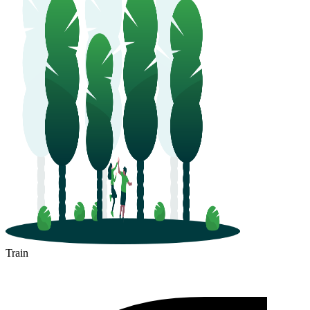
Train