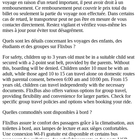
voyage en raison d'un retard important, il peut avoir droit à un
remboursement. Ce remboursement peut couvrir le prix total du
billet ou seulement la partie du voyage non effectuée. Dans certains
cas de retard, le transporteur peut ne pas être en mesure de vous
contacter directement. Restez vigilant et vérifiez vous-même les
mises à jour pour éviter tout désagrément.
Quels sont les détails concernant les voyages des enfants, des
étudiants et des groupes sur Flixbus ?
For safety, children up to 3 years old must be in a suitable child seat
secured with a 2-point seat belt, provided by the parents. Without
this, boarding will be denied. Children under 10 must be with an
adult, while those aged 10 to 15 can travel alone on domestic routes
with parental consent, between 6:00 am and 10:00 pm. From 15
years old, children can travel independently with the necessary
documents. FlixBus also offers various options for group travel,
providing flexibility and convenience for larger parties. Check for
specific group travel policies and options when booking your ride.
Quelles commodités sont disponibles à bord ?
FlixBus assure le confort des passagers grâce à la climatisation, aux
toilettes à bord, aux lampes de lecture et aux sièges confortables.
Une connexion Wi-Fi gratuite est disponible et certains bus