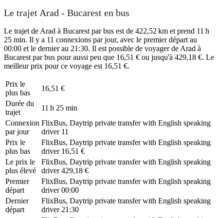
Le trajet Arad - Bucarest en bus
Le trajet de Arad à Bucarest par bus est de 422,52 km et prend 11 h
25 min. Il y a 11 connexions par jour, avec le premier départ au
00:00 et le dernier au 21:30. Il est possible de voyager de Arad à
Bucarest par bus pour aussi peu que 16,51 € ou jusqu'à 429,18 €. Le
meilleur prix pour ce voyage est 16,51 €.
Prix ​​le
16,51 €
plus bas
Durée du
11 h 25 min
trajet
Connexion
FlixBus, Daytrip private transfer with English speaking
par jour
driver
11
Prix ​​le
FlixBus, Daytrip private transfer with English speaking
plus bas
driver
16,51 €
Le prix le
FlixBus, Daytrip private transfer with English speaking
plus élevé
driver
429,18 €
Premier
FlixBus, Daytrip private transfer with English speaking
départ
driver
00:00
Dernier
FlixBus, Daytrip private transfer with English speaking
départ
driver
21:30