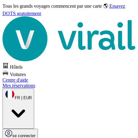
Tous les grands voyages commencent par une carte 🌎
Essayez
DOTS gratuitement
Hôtels
Voitures
Centre d'aide
Mes réservations
FR | EUR
se connecter