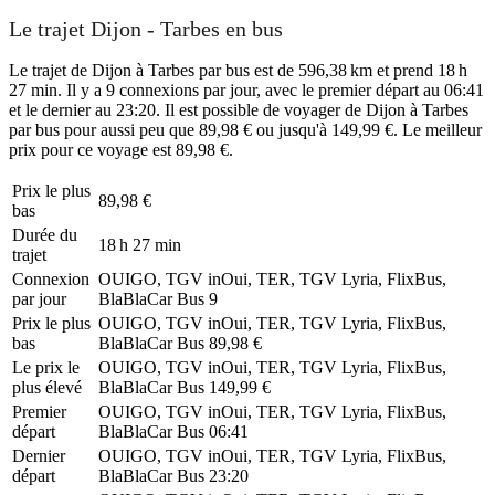
Le trajet Dijon - Tarbes en bus
Le trajet de Dijon à Tarbes par bus est de 596,38 km et prend 18 h
27 min. Il y a 9 connexions par jour, avec le premier départ au 06:41
et le dernier au 23:20. Il est possible de voyager de Dijon à Tarbes
par bus pour aussi peu que 89,98 € ou jusqu'à 149,99 €. Le meilleur
prix pour ce voyage est 89,98 €.
Prix ​​le plus
89,98 €
bas
Durée du
18 h 27 min
trajet
Connexion
OUIGO, TGV inOui, TER, TGV Lyria, FlixBus,
par jour
BlaBlaCar Bus
9
Prix ​​le plus
OUIGO, TGV inOui, TER, TGV Lyria, FlixBus,
bas
BlaBlaCar Bus
89,98 €
Le prix le
OUIGO, TGV inOui, TER, TGV Lyria, FlixBus,
plus élevé
BlaBlaCar Bus
149,99 €
Premier
OUIGO, TGV inOui, TER, TGV Lyria, FlixBus,
départ
BlaBlaCar Bus
06:41
Dernier
OUIGO, TGV inOui, TER, TGV Lyria, FlixBus,
départ
BlaBlaCar Bus
23:20