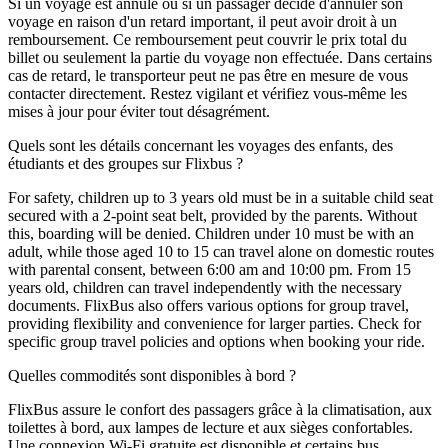
Si un voyage est annulé ou si un passager décide d'annuler son
voyage en raison d'un retard important, il peut avoir droit à un
remboursement. Ce remboursement peut couvrir le prix total du
billet ou seulement la partie du voyage non effectuée. Dans certains
cas de retard, le transporteur peut ne pas être en mesure de vous
contacter directement. Restez vigilant et vérifiez vous-même les
mises à jour pour éviter tout désagrément.
Quels sont les détails concernant les voyages des enfants, des
étudiants et des groupes sur Flixbus ?
For safety, children up to 3 years old must be in a suitable child seat
secured with a 2-point seat belt, provided by the parents. Without
this, boarding will be denied. Children under 10 must be with an
adult, while those aged 10 to 15 can travel alone on domestic routes
with parental consent, between 6:00 am and 10:00 pm. From 15
years old, children can travel independently with the necessary
documents. FlixBus also offers various options for group travel,
providing flexibility and convenience for larger parties. Check for
specific group travel policies and options when booking your ride.
Quelles commodités sont disponibles à bord ?
FlixBus assure le confort des passagers grâce à la climatisation, aux
toilettes à bord, aux lampes de lecture et aux sièges confortables.
Une connexion Wi-Fi gratuite est disponible et certains bus