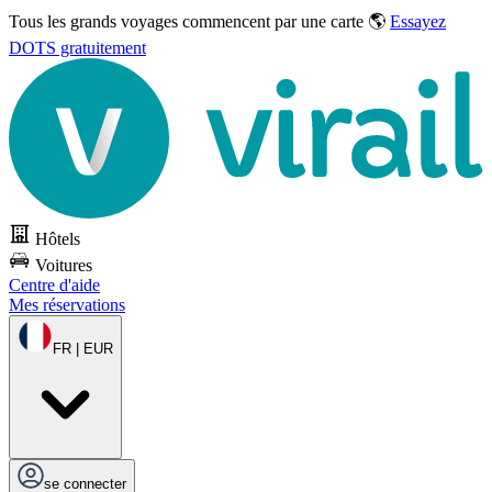
Tous les grands voyages commencent par une carte 🌎
Essayez
DOTS gratuitement
Hôtels
Voitures
Centre d'aide
Mes réservations
FR | EUR
se connecter