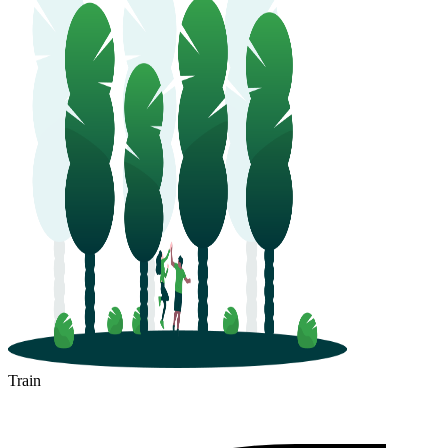
Train