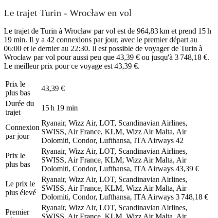
Le trajet Turin - Wrocław en vol
Le trajet de Turin à Wrocław par vol est de 964,83 km et prend 15 h
19 min. Il y a 42 connexions par jour, avec le premier départ au
06:00 et le dernier au 22:30. Il est possible de voyager de Turin à
Wrocław par vol pour aussi peu que 43,39 € ou jusqu'à 3 748,18 €.
Le meilleur prix pour ce voyage est 43,39 €.
Prix ​​le
43,39 €
plus bas
Durée du
15 h 19 min
trajet
Ryanair, Wizz Air, LOT, Scandinavian Airlines,
Connexion
SWISS, Air France, KLM, Wizz Air Malta, Air
par jour
Dolomiti, Condor, Lufthansa, ITA Airways
42
Ryanair, Wizz Air, LOT, Scandinavian Airlines,
Prix ​​le
SWISS, Air France, KLM, Wizz Air Malta, Air
plus bas
Dolomiti, Condor, Lufthansa, ITA Airways
43,39 €
Ryanair, Wizz Air, LOT, Scandinavian Airlines,
Le prix le
SWISS, Air France, KLM, Wizz Air Malta, Air
plus élevé
Dolomiti, Condor, Lufthansa, ITA Airways
3 748,18 €
Ryanair, Wizz Air, LOT, Scandinavian Airlines,
Premier
SWISS, Air France, KLM, Wizz Air Malta, Air