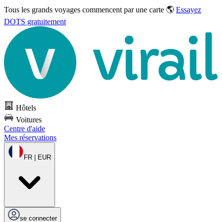
Tous les grands voyages commencent par une carte 🌎
Essayez
DOTS gratuitement
Hôtels
Voitures
Centre d'aide
Mes réservations
FR | EUR
se connecter