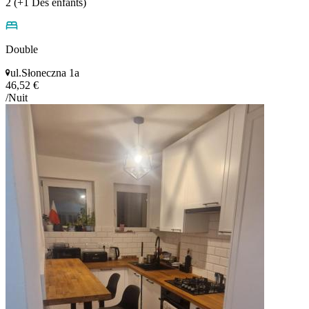
2 (+1 Des énfants)
Double
ul.Słoneczna 1a
46,52 €
/Nuit