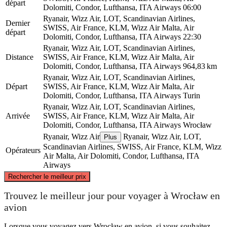
départ
Dolomiti, Condor, Lufthansa, ITA Airways
06:00
Ryanair, Wizz Air, LOT, Scandinavian Airlines,
Dernier
SWISS, Air France, KLM, Wizz Air Malta, Air
départ
Dolomiti, Condor, Lufthansa, ITA Airways
22:30
Ryanair, Wizz Air, LOT, Scandinavian Airlines,
Distance
SWISS, Air France, KLM, Wizz Air Malta, Air
Dolomiti, Condor, Lufthansa, ITA Airways
964,83 km
Ryanair, Wizz Air, LOT, Scandinavian Airlines,
Départ
SWISS, Air France, KLM, Wizz Air Malta, Air
Dolomiti, Condor, Lufthansa, ITA Airways
Turin
Ryanair, Wizz Air, LOT, Scandinavian Airlines,
Arrivée
SWISS, Air France, KLM, Wizz Air Malta, Air
Dolomiti, Condor, Lufthansa, ITA Airways
Wrocław
Ryanair, Wizz Air
Ryanair, Wizz Air, LOT,
Plus
Scandinavian Airlines, SWISS, Air France, KLM, Wizz
Opérateurs
Air Malta, Air Dolomiti, Condor, Lufthansa, ITA
Airways
©
CARTO
, ©
OpenStreetMap
contributors
Rechercher le meilleur prix
Wrocław
Trouvez le meilleur jour pour voyager à Wrocław en
avion
Lorsque vous voyagez vers Wrocław en avion, si vous souhaitez