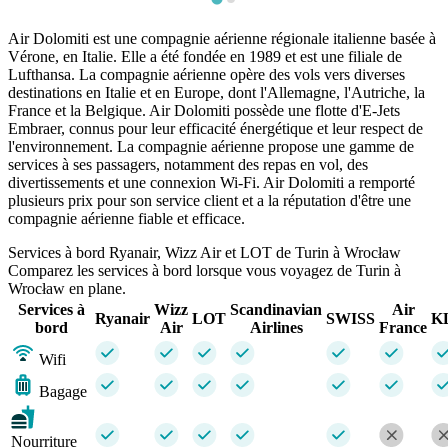
Air Dolomiti est une compagnie aérienne régionale italienne basée à
Vérone, en Italie. Elle a été fondée en 1989 et est une filiale de
Lufthansa. La compagnie aérienne opère des vols vers diverses
destinations en Italie et en Europe, dont l'Allemagne, l'Autriche, la
France et la Belgique. Air Dolomiti possède une flotte d'E-Jets
Embraer, connus pour leur efficacité énergétique et leur respect de
l'environnement. La compagnie aérienne propose une gamme de
services à ses passagers, notamment des repas en vol, des
divertissements et une connexion Wi-Fi. Air Dolomiti a remporté
plusieurs prix pour son service client et a la réputation d'être une
compagnie aérienne fiable et efficace.
Services à bord Ryanair, Wizz Air et LOT de Turin à Wrocław
Comparez les services à bord lorsque vous voyagez de Turin à
Wrocław en plane.
Services à
Wizz
Scandinavian
Air
Ryanair
LOT
SWISS
K
bord
Air
Airlines
France
Wifi
Bagage
Nourriture