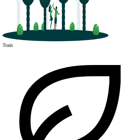
Train