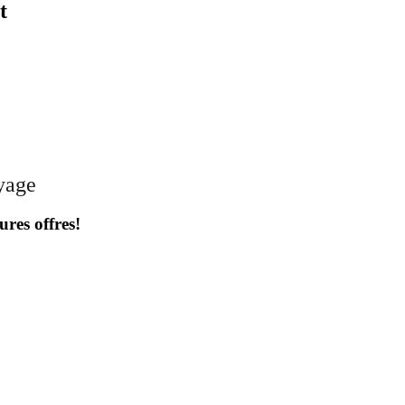
t
oyage
ures offres!