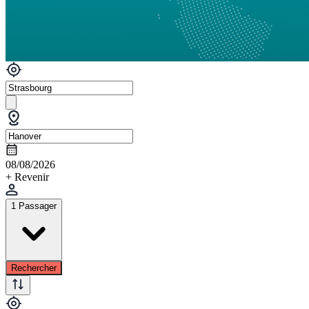
08/08/2026
+ Revenir
1 Passager
Rechercher