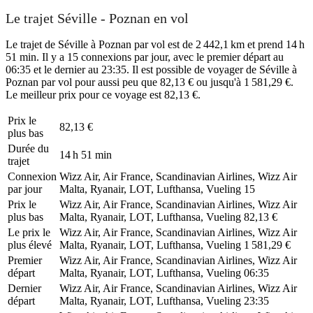
Le trajet Séville - Poznan en vol
Le trajet de Séville à Poznan par vol est de 2 442,1 km et prend 14 h
51 min. Il y a 15 connexions par jour, avec le premier départ au
06:35 et le dernier au 23:35. Il est possible de voyager de Séville à
Poznan par vol pour aussi peu que 82,13 € ou jusqu'à 1 581,29 €.
Le meilleur prix pour ce voyage est 82,13 €.
Prix ​​le
82,13 €
plus bas
Durée du
14 h 51 min
trajet
Connexion
Wizz Air, Air France, Scandinavian Airlines, Wizz Air
par jour
Malta, Ryanair, LOT, Lufthansa, Vueling
15
Prix ​​le
Wizz Air, Air France, Scandinavian Airlines, Wizz Air
plus bas
Malta, Ryanair, LOT, Lufthansa, Vueling
82,13 €
Le prix le
Wizz Air, Air France, Scandinavian Airlines, Wizz Air
plus élevé
Malta, Ryanair, LOT, Lufthansa, Vueling
1 581,29 €
Premier
Wizz Air, Air France, Scandinavian Airlines, Wizz Air
départ
Malta, Ryanair, LOT, Lufthansa, Vueling
06:35
Dernier
Wizz Air, Air France, Scandinavian Airlines, Wizz Air
départ
Malta, Ryanair, LOT, Lufthansa, Vueling
23:35