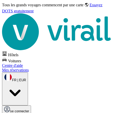
Tous les grands voyages commencent par une carte 🌎
Essayez
DOTS gratuitement
Hôtels
Voitures
Centre d'aide
Mes réservations
FR | EUR
se connecter