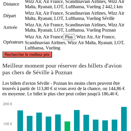
Wizz Air, Air France, Scandinavian Airlines, Wizz Air
Distance
Malta, Ryanair, LOT, Lufthansa, Vueling
2 442,1 km
Wizz Air, Air France, Scandinavian Airlines, Wizz Air
Départ
Malta, Ryanair, LOT, Lufthansa, Vueling
Séville
Wizz Air, Air France, Scandinavian Airlines, Wizz Air
Arrivée
Malta, Ryanair, LOT, Lufthansa, Vueling
Poznan
Wizz Air, Air France
Wizz Air, Air France,
Plus
Opérateurs
Scandinavian Airlines, Wizz Air Malta, Ryanair, LOT,
Lufthansa, Vueling
©
CARTO
, ©
OpenStreetMap
contributors
Rechercher le meilleur prix
Poznan
Meilleur moment pour réserver des billets d'avion
pas chers de Séville à Poznan
Les billets d'avion Séville - Poznan les moins chers peuvent être
trouvés à partir de 113,80 € si vous avez de la chance, ou 144,86 €
en moyenne. Le billet le plus cher peut coûter jusqu'à 186,46 €.
Seville