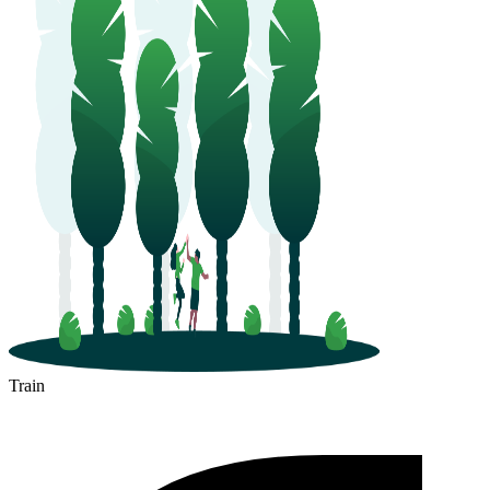
Train