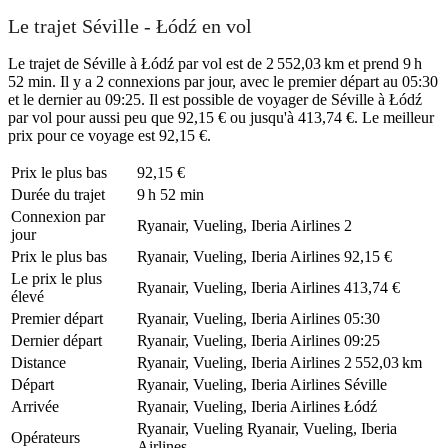
Le trajet Séville - Łódź en vol
Le trajet de Séville à Łódź par vol est de 2 552,03 km et prend 9 h
52 min. Il y a 2 connexions par jour, avec le premier départ au 05:30
et le dernier au 09:25. Il est possible de voyager de Séville à Łódź
par vol pour aussi peu que 92,15 € ou jusqu'à 413,74 €. Le meilleur
prix pour ce voyage est 92,15 €.
Prix ​​le plus bas
92,15 €
Durée du trajet
9 h 52 min
Connexion par
Ryanair, Vueling, Iberia Airlines
2
jour
Prix ​​le plus bas
Ryanair, Vueling, Iberia Airlines
92,15 €
Le prix le plus
Ryanair, Vueling, Iberia Airlines
413,74 €
élevé
Premier départ
Ryanair, Vueling, Iberia Airlines
05:30
Dernier départ
Ryanair, Vueling, Iberia Airlines
09:25
Distance
Ryanair, Vueling, Iberia Airlines
2 552,03 km
Départ
Ryanair, Vueling, Iberia Airlines
Séville
Arrivée
Ryanair, Vueling, Iberia Airlines
Łódź
Ryanair, Vueling
Ryanair, Vueling, Iberia
Opérateurs
Airlines