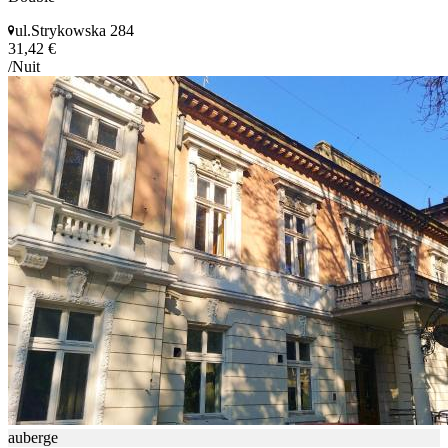
ul.Strykowska 284
31,42 €
/Nuit
auberge