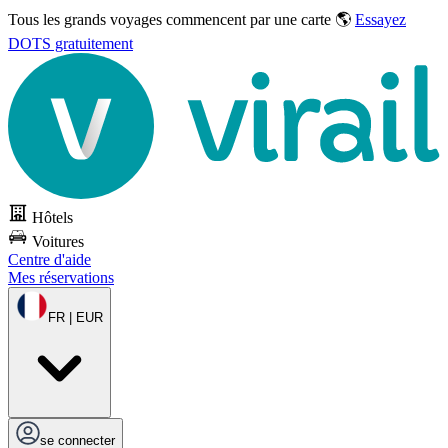
Tous les grands voyages commencent par une carte 🌎
Essayez
DOTS gratuitement
Hôtels
Voitures
Centre d'aide
Mes réservations
FR | EUR
se connecter