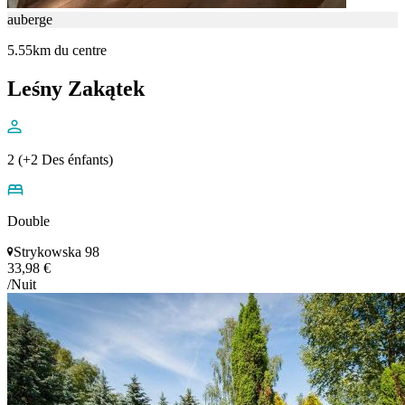
auberge
5.55km du centre
Leśny Zakątek
2 (+2 Des énfants)
Double
Strykowska 98
33,98 €
/Nuit