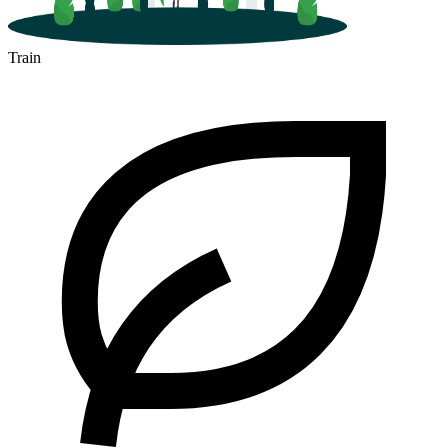
Train