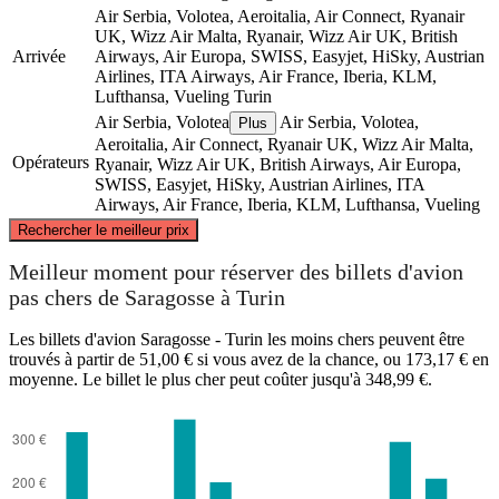
Air Serbia, Volotea, Aeroitalia, Air Connect, Ryanair
UK, Wizz Air Malta, Ryanair, Wizz Air UK, British
Arrivée
Airways, Air Europa, SWISS, Easyjet, HiSky, Austrian
Airlines, ITA Airways, Air France, Iberia, KLM,
Lufthansa, Vueling
Turin
Air Serbia, Volotea
Air Serbia, Volotea,
Plus
Aeroitalia, Air Connect, Ryanair UK, Wizz Air Malta,
Opérateurs
Ryanair, Wizz Air UK, British Airways, Air Europa,
SWISS, Easyjet, HiSky, Austrian Airlines, ITA
Airways, Air France, Iberia, KLM, Lufthansa, Vueling
©
CARTO
, ©
OpenStreetMap
contributors
Rechercher le meilleur prix
Meilleur moment pour réserver des billets d'avion
Turin
pas chers de Saragosse à Turin
Les billets d'avion Saragosse - Turin les moins chers peuvent être
trouvés à partir de 51,00 € si vous avez de la chance, ou 173,17 € en
moyenne. Le billet le plus cher peut coûter jusqu'à 348,99 €.
Saragossa