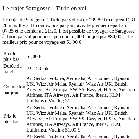
Le trajet Saragosse - Turin en vol
Le trajet de Saragosse à Turin par vol est de 789,89 km et prend 23 h
28 min. Il y a 31 connexions par jour, avec le premier départ au
07:35 et le dernier au 21:20. Il est possible de voyager de Saragosse
à Turin par vol pour aussi peu que 51,00 € ou jusqu'à 880,00 €. Le
meilleur prix pour ce voyage est 51,00 €.
Prix ​​le
51,00 €
plus bas
Durée du
23 h 28 min
trajet
Air Serbia, Volotea, Aeroitalia, Air Connect, Ryanair
UK, Wizz Air Malta, Ryanair, Wizz Air UK, British
Connexion
Airways, Air Europa, SWISS, Easyjet, HiSky, Austrian
par jour
Airlines, ITA Airways, Air France, Iberia, KLM,
Lufthansa, Vueling
31
Air Serbia, Volotea, Aeroitalia, Air Connect, Ryanair
UK, Wizz Air Malta, Ryanair, Wizz Air UK, British
Prix ​​le
Airways, Air Europa, SWISS, Easyjet, HiSky, Austrian
plus bas
Airlines, ITA Airways, Air France, Iberia, KLM,
Lufthansa, Vueling
51,00 €
Air Serbia, Volotea, Aeroitalia, Air Connect, Ryanair