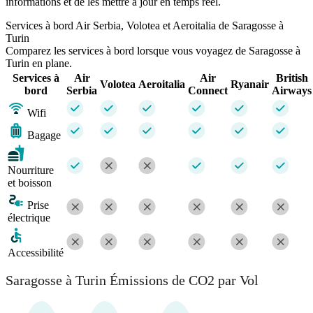
informations et de les mettre à jour en temps réel.
Services à bord Air Serbia, Volotea et Aeroitalia de Saragosse à
Turin
Comparez les services à bord lorsque vous voyagez de Saragosse à
Turin en plane.
Services à
Air
Air
British
Volotea
Aeroitalia
Ryanair
bord
Serbia
Connect
Airways
Wifi
Bagage
Nourriture
et boisson
Prise
électrique
Accessibilité
Saragosse à Turin Émissions de CO2 par Vol