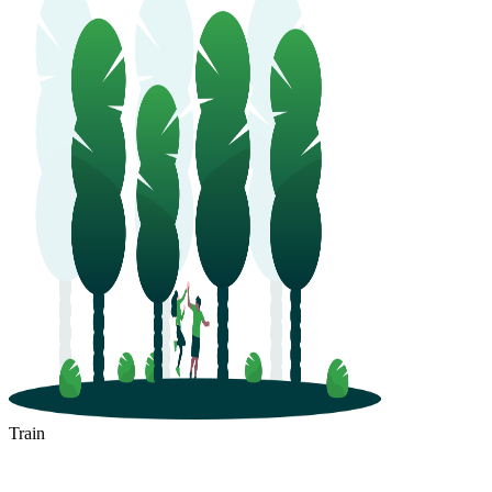
Train