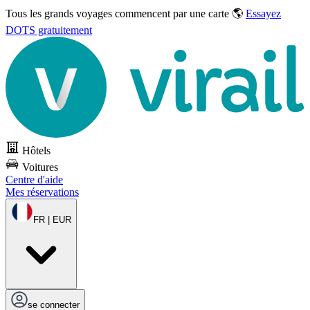
Tous les grands voyages commencent par une carte 🌎
Essayez
DOTS gratuitement
Hôtels
Voitures
Centre d'aide
Mes réservations
FR | EUR
se connecter