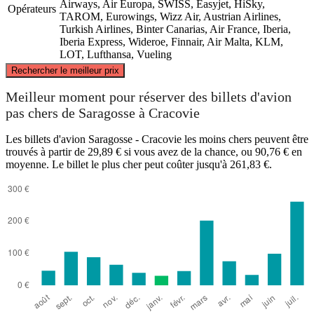
Airways, Air Europa, SWISS, Easyjet, HiSky,
Opérateurs
TAROM, Eurowings, Wizz Air, Austrian Airlines,
Turkish Airlines, Binter Canarias, Air France, Iberia,
Iberia Express, Wideroe, Finnair, Air Malta, KLM,
LOT, Lufthansa, Vueling
©
CARTO
, ©
OpenStreetMap
contributors
Rechercher le meilleur prix
Kraków
Meilleur moment pour réserver des billets d'avion
pas chers de Saragosse à Cracovie
Les billets d'avion Saragosse - Cracovie les moins chers peuvent être
trouvés à partir de 29,89 € si vous avez de la chance, ou 90,76 € en
moyenne. Le billet le plus cher peut coûter jusqu'à 261,83 €.
Saragossa