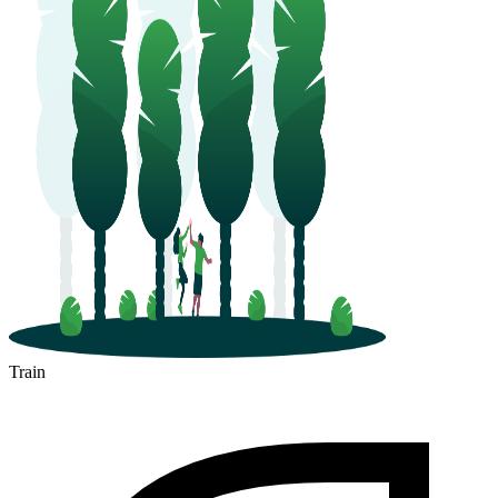
Train