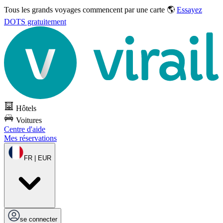
Tous les grands voyages commencent par une carte 🌎
Essayez
DOTS gratuitement
Hôtels
Voitures
Centre d'aide
Mes réservations
FR | EUR
se connecter