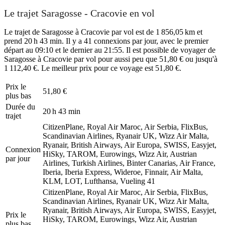
Le trajet Saragosse - Cracovie en vol
Le trajet de Saragosse à Cracovie par vol est de 1 856,05 km et
prend 20 h 43 min. Il y a 41 connexions par jour, avec le premier
départ au 09:10 et le dernier au 21:55. Il est possible de voyager de
Saragosse à Cracovie par vol pour aussi peu que 51,80 € ou jusqu'à
1 112,40 €. Le meilleur prix pour ce voyage est 51,80 €.
Prix ​​le
51,80 €
plus bas
Durée du
20 h 43 min
trajet
CitizenPlane, Royal Air Maroc, Air Serbia, FlixBus,
Scandinavian Airlines, Ryanair UK, Wizz Air Malta,
Ryanair, British Airways, Air Europa, SWISS, Easyjet,
Connexion
HiSky, TAROM, Eurowings, Wizz Air, Austrian
par jour
Airlines, Turkish Airlines, Binter Canarias, Air France,
Iberia, Iberia Express, Wideroe, Finnair, Air Malta,
KLM, LOT, Lufthansa, Vueling
41
CitizenPlane, Royal Air Maroc, Air Serbia, FlixBus,
Scandinavian Airlines, Ryanair UK, Wizz Air Malta,
Ryanair, British Airways, Air Europa, SWISS, Easyjet,
Prix ​​le
HiSky, TAROM, Eurowings, Wizz Air, Austrian
plus bas